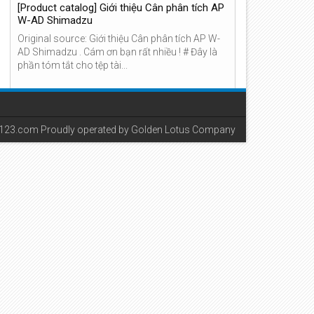
[Product catalog] Giới thiệu Cân phân tích AP
W-AD Shimadzu
Original source: Giới thiệu Cân phân tích AP W-
AD Shimadzu . Cám ơn bạn rất nhiều ! # Đây là
phần tóm tắt cho tệp tài...
[General Catalog] Tập đoàn Cân điện tử
Shimadzu
Original source: Tập đoàn Cân điện tử
u123.com Proudly operated by Golden Lotus Company
Shimadzu . Cám ơn bạn rất nhiều ! # Đây là phần
tóm tắt cho tệp tài liệu liên q...
Testing - Bergia-Frites relies on MULTIPOND
multihead weigher for weighing their potato
specialties
Continue reading on Testing - Bergia-Frites relies
on MULTIPOND multihead weigher for weighing
their potato specialties . -- Bài viết chuyển...
New Short Cân Xách Tay Dini
Argeo Đối Tác Tuyệt Vời Cho
Khách Hàng Của Bạn