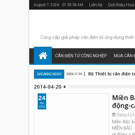
Liên hệ
Giới thiệu Ho
August 7, 2026
01:35:36 AM
Cung cấp giải pháp
cân điện tử
ứng dụng thiết 
CÂN ĐIỆN TỬ CÔNG NGHIỆP
MUA CÂN Đ
Bộ Thiết bị cân điện
BREAKING NEWS
2026-3-30
2014-04-20
Miền Bắ
24
động-c
Apr
2014
tháng 4 24
Miền Bắc ki
MIỀN BẮC -
di động + N