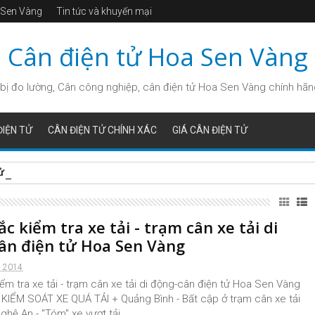
a Sen Vàng
Tin tức và khuyến mại
Cân điện tử Hoa Sen Vàng
bị đo lường, Cân công nghiệp, cân điện tử Hoa Sen Vàng chính hãng, 
IỆN TỬ
CÂN ĐIỆN TỬ CHÍNH XÁC
GIÁ CÂN ĐIỆN TỬ
 tử Phiên bản ZD8206 Load Max: Lựa chọn Hiệu quả – Cân trọng 
c kiểm tra xe tải - trạm cân xe tải di
ân điện tử Hoa Sen Vàng
, 2014
ểm tra xe tải - trạm cân xe tải di động-cân điện tử Hoa Sen Vàng
 KIỂM SOÁT XE QUÁ TẢI + Quảng Bình - Bất cập ở trạm cân xe tải
ghệ An - "Tóm" xe vượt tải ...