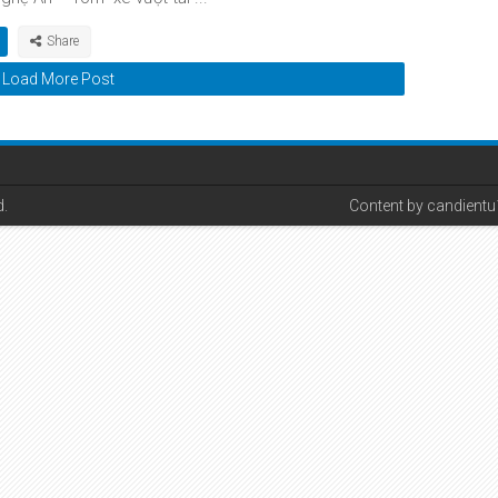
Load More Post
d.
Content by candient