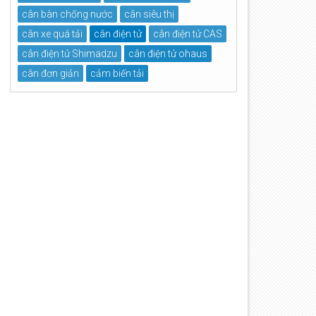
cân bàn chống nước
cân siêu thị
cân xe quá tải
cân điện tử
cân điện tử CAS
cân điện tử Shimadzu
cân điện tử ohaus
cân đơn giản
cảm biến tải