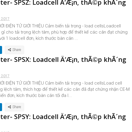
nter- SPSZ: Loadcell Ä‘Æ¡n, thÃ©p khÃ´ng
, 2017
I ĐIỆN TỬ GIỚI THIỆU Cảm biến tải trọng - load cellsLoadcell
gỉ cho tải trọng lệch tâm, phù hợp để thiết kế các cân đạt chứng
ới 1 loadcell đơn, kích thước bàn cân ...
nter- SPSX: Loadcell Ä‘Æ¡n, thÃ©p khÃ´ng
, 2017
I ĐIỆN TỬ GIỚI THIỆU Cảm biến tải trọng - load cellsLoad cell
ng lệch tâm, thích hợp để thiết kế các cân đã đạt chứng nhận CE-M
iến đơn, kích thước bàn cân tối đa l...
nter- SPSY: Loadcell Ä‘Æ¡n, thÃ©p khÃ´ng