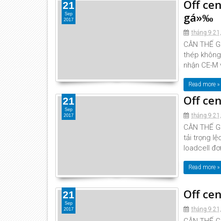
Off ce
21
gá»‰
Sep
2017
tháng 9 21
CÂN THẾ GIỚ
thép không 
nhận CE-M v
Read more »
Off cen
21
Sep
tháng 9 21
2017
CÂN THẾ GIỚ
tải trọng l
loadcell đơ
Read more »
Off cen
21
Sep
tháng 9 21
2017