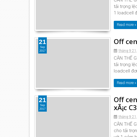
CÂN THẾ GIỚ
tải trọng l
1 loadcell đ
Read more »
Off cen
21
Sep
tháng 9 21
2017
CÂN THẾ GIỚ
tải trọng l
loadcell đơ
Read more »
Off cen
21
xÃ¡c C3
Sep
2017
tháng 9 21
CÂN THẾ GIỚ
cho tải trọ