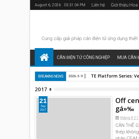
Liên hệ
Giới thiệu Ho
August 6, 2026
03:31:05 PM
Cung cấp giải pháp
cân điện tử
ứng dụng thiết 
CÂN ĐIỆN TỬ CÔNG NGHIỆP
MUA CÂN Đ
TE Platform Series: Ve
BREAKING NEWS
2026-3-9
2017
Off ce
21
gá»‰
Sep
2017
tháng 9 21
CÂN THẾ GIỚ
thép không 
nhận CE-M v