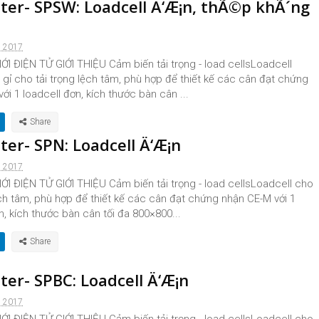
nter- SPSW: Loadcell Ä‘Æ¡n, thÃ©p khÃ´ng
, 2017
I ĐIỆN TỬ GIỚI THIỆU Cảm biến tải trọng - load cellsLoadcell
gỉ cho tải trọng lệch tâm, phù hợp để thiết kế các cân đạt chứng
ới 1 loadcell đơn, kích thước bàn cân ...
ter- SPN: Loadcell Ä‘Æ¡n
, 2017
I ĐIỆN TỬ GIỚI THIỆU Cảm biến tải trọng - load cellsLoadcell cho
ệch tâm, phù hợp để thiết kế các cân đạt chứng nhận CE-M với 1
n, kích thước bàn cân tối đa 800×800...
ter- SPBC: Loadcell Ä‘Æ¡n
, 2017