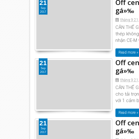
Off ce
21
gá»‰
Sep
2017
tháng 9 21
CÂN THẾ GIỚ
thép không 
nhận CE-M v
Read more »
Off ce
21
gá»‰
Sep
2017
tháng 9 21
CÂN THẾ GIỚ
cho tải trọ
với 1 cảm b
Read more »
Off ce
21
gá»‰
Sep
2017