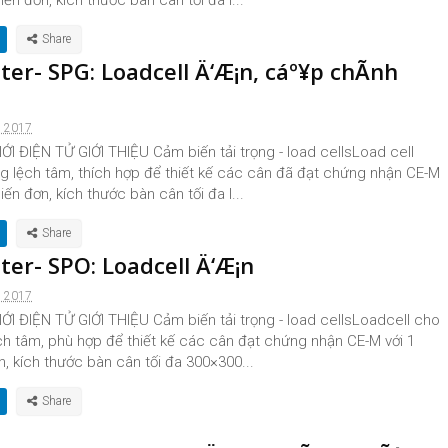
iến đơn, kích thước bàn cân tối đa l...
ter- SPG: Loadcell Ä‘Æ¡n, cáº¥p chÃ­nh
, 2017
I ĐIỆN TỬ GIỚI THIỆU Cảm biến tải trọng - load cellsLoad cell
ng lệch tâm, thích hợp để thiết kế các cân đã đạt chứng nhận CE-M
iến đơn, kích thước bàn cân tối đa l...
ter- SPO: Loadcell Ä‘Æ¡n
, 2017
I ĐIỆN TỬ GIỚI THIỆU Cảm biến tải trọng - load cellsLoadcell cho
ệch tâm, phù hợp để thiết kế các cân đạt chứng nhận CE-M với 1
n, kích thước bàn cân tối đa 300×300...