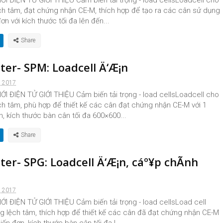
I ĐIỆN TỬ GIỚI THIỆU Cảm biến tải trọng - load cellsLoadcell cho
ệch tâm, đạt chứng nhận CE-M, thích hợp để tạo ra các cân sử dụng
ơn với kích thước tối đa lên đến...
ter- SPM: Loadcell Ä‘Æ¡n
, 2017
I ĐIỆN TỬ GIỚI THIỆU Cảm biến tải trọng - load cellsLoadcell cho
ệch tâm, phù hợp để thiết kế các cân đạt chứng nhận CE-M với 1
n, kích thước bàn cân tối đa 600×600...
ter- SPG: Loadcell Ä‘Æ¡n, cáº¥p chÃ­nh
, 2017
I ĐIỆN TỬ GIỚI THIỆU Cảm biến tải trọng - load cellsLoad cell
ng lệch tâm, thích hợp để thiết kế các cân đã đạt chứng nhận CE-M