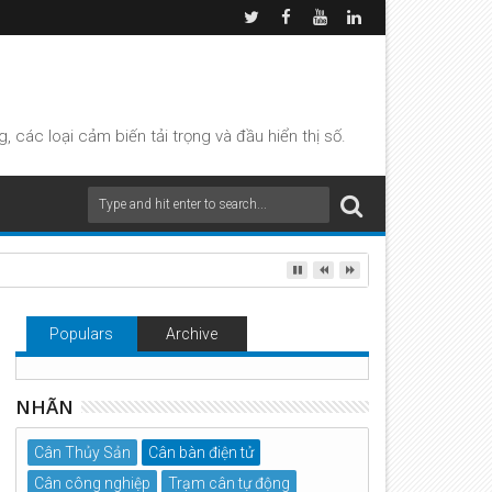
các loại cảm biến tải trọng và đầu hiển thị số.
Populars
Archive
NHÃN
Cân Thủy Sản
Cân bàn điện tử
Cân công nghiệp
Trạm cân tự động