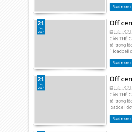
Read more »
Off cen
21
Sep
tháng 9 21
2017
CÂN THẾ GIỚ
tải trọng l
1 loadcell đ
Read more »
Off cen
21
Sep
tháng 9 21
2017
CÂN THẾ GIỚ
tải trọng l
loadcell đơ
Read more »