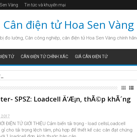
a Sen Vàng
Tin tức và khuyến mại
Cân điện tử Hoa Sen Vàng
bị đo lường, Cân công nghiệp, cân điện tử Hoa Sen Vàng chính hãng, 
IỆN TỬ
CÂN ĐIỆN TỬ CHÍNH XÁC
GIÁ CÂN ĐIỆN TỬ
rsatile Platform Scales for All Industries
nter- SPSZ: Loadcell Ä‘Æ¡n, thÃ©p khÃ´ng
, 2017
I ĐIỆN TỬ GIỚI THIỆU Cảm biến tải trọng - load cellsLoadcell
gỉ cho tải trọng lệch tâm, phù hợp để thiết kế các cân đạt chứng
ới 1 loadcell đơn, kích thước bàn cân ...