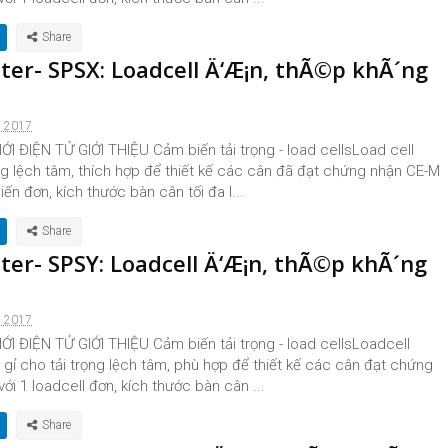
nter- SPSX: Loadcell Ä‘Æ¡n, thÃ©p khÃ´ng
, 2017
I ĐIỆN TỬ GIỚI THIỆU Cảm biến tải trọng - load cellsLoad cell
ng lệch tâm, thích hợp để thiết kế các cân đã đạt chứng nhận CE-M
iến đơn, kích thước bàn cân tối đa l...
nter- SPSY: Loadcell Ä‘Æ¡n, thÃ©p khÃ´ng
, 2017
I ĐIỆN TỬ GIỚI THIỆU Cảm biến tải trọng - load cellsLoadcell
gỉ cho tải trọng lệch tâm, phù hợp để thiết kế các cân đạt chứng
ới 1 loadcell đơn, kích thước bàn cân ...