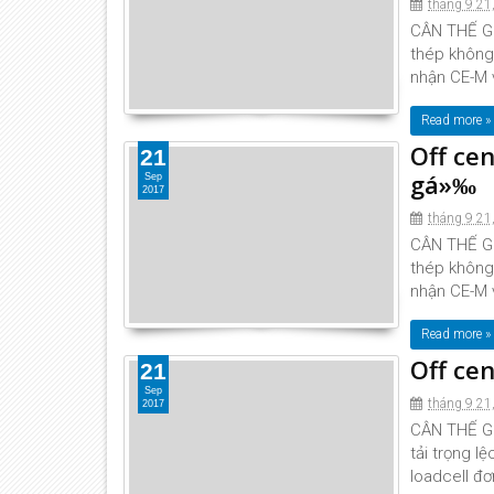
tháng 9 21
CÂN THẾ GIỚ
thép không 
nhận CE-M v
Read more »
Off ce
21
gá»‰
Sep
2017
tháng 9 21
CÂN THẾ GIỚ
thép không 
nhận CE-M v
Read more »
Off cen
21
Sep
tháng 9 21
2017
CÂN THẾ GIỚ
tải trọng l
loadcell đơ