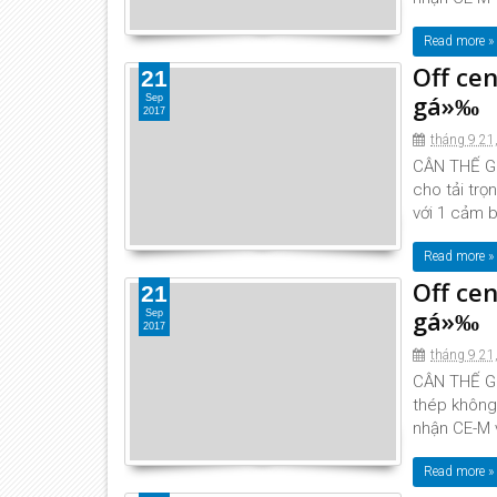
Read more »
Off ce
21
gá»‰
Sep
2017
tháng 9 21
CÂN THẾ GIỚ
cho tải trọ
với 1 cảm b
Read more »
Off ce
21
gá»‰
Sep
2017
tháng 9 21
CÂN THẾ GIỚ
thép không 
nhận CE-M v
Read more »