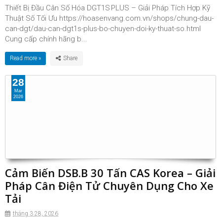
Thiết Bị Đầu Cân Số Hóa DGT1S PLUS – Giải Pháp Tích Hợp Kỹ
Thuật Số Tối Ưu https://hoasenvang.com.vn/shops/chung-dau-
can-dgt/dau-can-dgt1s-plus-bo-chuyen-doi-ky-thuat-so.html
Cung cấp chính hãng b...
Read more »
28
Mar
2026
Cảm Biến DSB.B 30 Tấn CAS Korea – Giải
Pháp Cân Điện Tử Chuyên Dụng Cho Xe
Tải
tháng 3 28, 2026