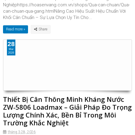
Nghiệphttps://hoasenvang.com.vn/shops/Qua-can-chuan/Qua-
can-chuan-qua-gang.htmlNâng Cao Hiệu Suất Hiệu Chuẩn Với
Khối Cân Chuẩn – Sự Lựa Chọn Uy Tín Cho...
Read more »
28
Mar
2026
Thiết Bị Cân Thông Minh Kháng Nước
ZW‑5806 Loadmax – Giải Pháp Đo Trọng
Lượng Chính Xác, Bền Bỉ Trong Môi
Trường Khắc Nghiệt
tháng 3 28, 2026