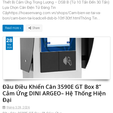
Thiết Bị Cảm Ứng Trọng Lượng – DSB B (Từ 10 Tấn Đến 30 Tấn):
Lựa Chọn Cân Điện Tử Đáng Tin
Cậyhttps://hoasenvang.com.vn/shops/Cam-bien-xe-tai-va-
bon/cam-bien-tai-loadcell-dsb-b-10tf-30tf.htmlThông Tin...
Read more »
28
Mar
2026
Đầu Điều Khiển Cân 3590E GT Box 8”
Cảm Ứng DINI ARGEO– Hệ Thống Hiện
Đại
tháng 3 28, 2026