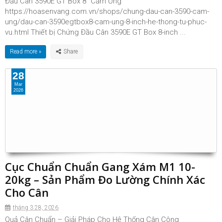
Đầu Cân 3590E GT Box 8″ Cảm Ứng
https://hoasenvang.com.vn/shops/chung-dau-can-3590-cam-
ung/dau-can-3590egtbox8-cam-ung-8-inch-he-thong-tu-phuc-
vu.html Thiết bị Chứng Đầu Cân 3590E GT Box 8-inch ...
Read more »
28
Mar
2026
Cục Chuẩn Chuẩn Gang Xám M1 10-
20kg – Sản Phẩm Đo Lường Chính Xác
Cho Cân
tháng 3 28, 2026
Quả Cân Chuẩn – Giải Pháp Cho Hệ Thống Cân Công