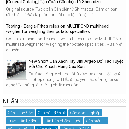
[General Catalog] Tập đoàn Cân điện tử Shimadzu
Original source: Tập đoàn Cân điện tử Shimadzu . Cám ơn bạn
rất nhiều ! # Đây là phần tóm tắt cho tệp tài liệu liên q...
Testing - Bergia-Frites relies on MULTIPOND multihead
weigher for weighing their potato specialties
Continue reading on Testing - Bergia-Frites relies on MULTIPOND
multihead weigher for weighing their potato specialties . -- Bài viết
chuyển...
New Short Cân Xách Tay Dini Argeo Đối Tác Tuyệt
Vời Cho Khách Hàng Của Bạn
Tại Sao công ty chúng tôi là việc lựa chọn giỏi Hơn?
1. Shop chúng tôi Hiểu được yêu cầu của người sử
dụng VN chúng tôi không chỉ là một côn...
NHÃN
Cân Thủy Sản
Cân bàn điện tử
Cân công nghiệp
Trạm cân tự động
cân bàn chống nước
cân siêu thị