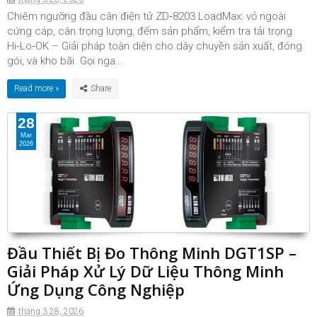
Chiêm ngưỡng đầu cân điện tử ZD‑8203 LoadMax: vỏ ngoài
cứng cáp, cân trọng lượng, đếm sản phẩm, kiểm tra tải trọng
Hi‑Lo‑OK – Giải pháp toàn diện cho dây chuyền sản xuất, đóng
gói, và kho bãi. Gọi nga...
Read more »
28
Mar
2026
Đầu Thiết Bị Đo Thông Minh DGT1SP –
Giải Pháp Xử Lý Dữ Liệu Thông Minh
Ứng Dụng Công Nghiệp
tháng 3 28, 2026