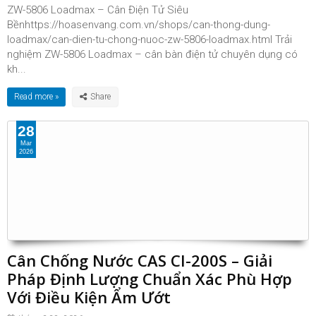
ZW-5806 Loadmax – Cân Điện Tử Siêu
Bềnhttps://hoasenvang.com.vn/shops/can-thong-dung-
loadmax/can-dien-tu-chong-nuoc-zw-5806-loadmax.html Trải
nghiệm ZW-5806 Loadmax – cân bàn điện tử chuyên dụng có
kh...
Read more »
28
Mar
2026
Cân Chống Nước CAS CI-200S – Giải
Pháp Định Lượng Chuẩn Xác Phù Hợp
Với Điều Kiện Ẩm Ướt