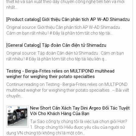
thiết kế và sản xuất theo dây chuyền công nghệ tiên tiến và mới
nhất...
[Product catalog] Giới thiệu Cân phân tích AP W-AD Shimadzu
Original source: Giới thiệu Cân phân tích AP W-AD Shimadzu .
Cám ơn bạn rất nhiều ! # Đây là phần tóm tắt cho tệp tài...
[General Catalog] Tập đoàn Cân điện tử Shimadzu
Original source: Tập đoàn Cân điện tử Shimadzu . Cám ơn bạn
rất nhiều ! # Đây là phần tóm tắt cho tệp tài liệu liên q...
Testing - Bergia-Frites relies on MULTIPOND multihead
weigher for weighing their potato specialties
Continue reading on Testing - Bergia-Frites relies on MULTIPOND
multihead weigher for weighing their potato specialties . -- Bài viết
chuyển...
New Short Cân Xách Tay Dini Argeo Đối Tác Tuyệt
Vời Cho Khách Hàng Của Bạn
Tại Sao công ty chúng tôi là việc lựa chọn giỏi Hơn?
1. Shop chúng tôi Hiểu được yêu cầu của người sử
dụng VN chúng tôi không chỉ là một côn...