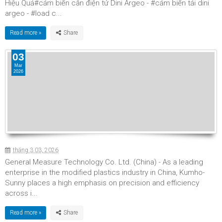
Hiệu Quả#cảm biến cân điện tử Dini Argeo - #cảm biến tải dini
argeo - #load c...
Read more »
03
Mar
2026
tháng 3 03, 2026
General Measure Technology Co. Ltd. (China) - As a leading
enterprise in the modified plastics industry in China, Kumho-
Sunny places a high emphasis on precision and efficiency
across i...
Read more »