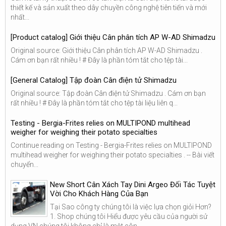
thiết kế và sản xuất theo dây chuyền công nghệ tiên tiến và mới
nhất...
[Product catalog] Giới thiệu Cân phân tích AP W-AD Shimadzu
Original source: Giới thiệu Cân phân tích AP W-AD Shimadzu .
Cám ơn bạn rất nhiều ! # Đây là phần tóm tắt cho tệp tài...
[General Catalog] Tập đoàn Cân điện tử Shimadzu
Original source: Tập đoàn Cân điện tử Shimadzu . Cám ơn bạn
rất nhiều ! # Đây là phần tóm tắt cho tệp tài liệu liên q...
Testing - Bergia-Frites relies on MULTIPOND multihead
weigher for weighing their potato specialties
Continue reading on Testing - Bergia-Frites relies on MULTIPOND
multihead weigher for weighing their potato specialties . -- Bài viết
chuyển...
New Short Cân Xách Tay Dini Argeo Đối Tác Tuyệt
Vời Cho Khách Hàng Của Bạn
Tại Sao công ty chúng tôi là việc lựa chọn giỏi Hơn?
1. Shop chúng tôi Hiểu được yêu cầu của người sử
dụng VN chúng tôi không chỉ là một côn...