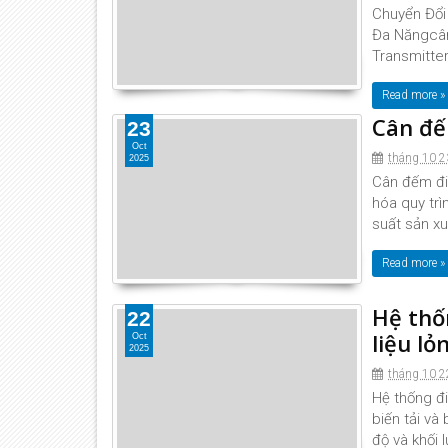
Chuyển Đổi
Đa Năngcân 
Transmitter
Read more »
Cân đế
23
Oct
tháng 10 2
2025
Cân đếm điệ
hóa quy trì
suất sản xu
Read more »
Hệ thố
22
liệu lỏ
Oct
2025
tháng 10 2
Hệ thống đ
biến tải và
độ và khối 