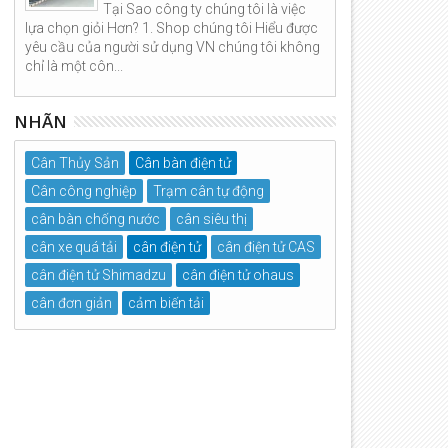
Tại Sao công ty chúng tôi là việc
lựa chọn giỏi Hơn? 1. Shop chúng tôi Hiểu được
yêu cầu của người sử dụng VN chúng tôi không
chỉ là một côn...
NHÃN
Cân Thủy Sản
Cân bàn điện tử
Cân công nghiệp
Trạm cân tự động
cân bàn chống nước
cân siêu thị
cân xe quá tải
cân điện tử
cân điện tử CAS
cân điện tử Shimadzu
cân điện tử ohaus
cân đơn giản
cảm biến tải