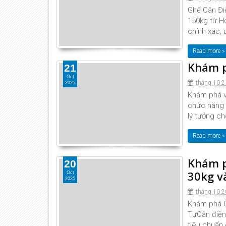
Ghế Cân Đi
150kg từ Ho
chính xác, đ
Read more »
Khám p
21
Oct
tháng 10 2
2025
Khám phá v
chức năng 
lý tưởng ch
Read more »
Khám p
20
30kg v
Oct
2025
tháng 10 2
Khám phá 
TựCân điện 
tiêu chuẩn 