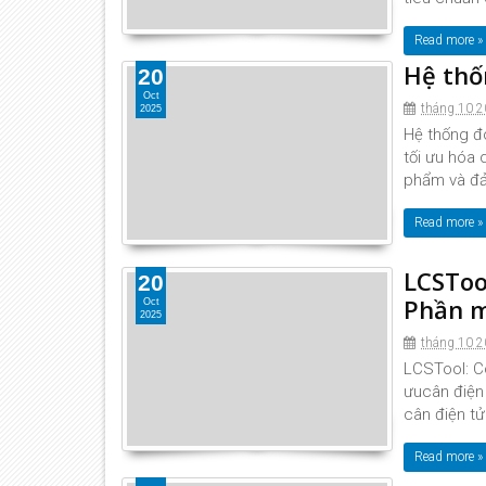
Read more »
Hệ thố
20
Oct
tháng 10 2
2025
Hệ thống đ
tối ưu hóa 
phẩm và đả
Read more »
LCSTool
20
Phần m
Oct
2025
tháng 10 2
LCSTool: Cô
ưucân điện
cân điện tử 
Read more »