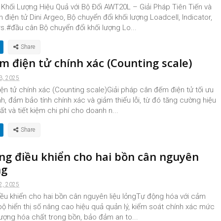
 Khối Lượng Hiệu Quả với Bộ Đổi AWT20L – Giải Pháp Tiên Tiến và
điện tử Dini Argeo, Bộ chuyển đổi khối lượng Loadcell, Indicator,
s.#đầu cân Bộ chuyển đổi khối lượng Lo...
m điện tử chính xác (Counting scale)
3, 2025
n tử chính xác (Counting scale)Giải pháp cân đếm điện tử tối ưu
nh, đảm bảo tính chính xác và giảm thiểu lỗi, từ đó tăng cường hiệu
ất và tiết kiệm chi phí cho doanh n...
ng điều khiển cho hai bồn cân nguyên
ng
2, 2025
iều khiển cho hai bồn cân nguyên liệu lỏngTự động hóa với cảm
 bộ hiển thị số nâng cao hiệu quả quản lý, kiểm soát chính xác mức
lượng hóa chất trong bồn, bảo đảm an to...