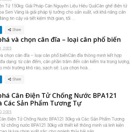
ện Tử 150kg: Giải Pháp Cân Nguyên Liệu Hiệu QuảCân ghế điện tử
a Sen Vàng là giải pháp lý tưởng cho sản xuất, với khả năng cân
áng tin cậy và tiết kiệm thời gian, tối ...
há và chọn cân đĩa – loại cân phổ biến
1, 2025
à chọn cân đĩa – loại cân phổ biếnCân đĩa thông minh kết hợp
đa dạng: từ cân đếm, cân phần trăm đến cân kiểm tra trọng lượng,
o môi trường khô ráo, sạch sẽ. Lựa chọn hoà...
há Cân Điện Tử Chống Nước BPA121
à Các Sản Phẩm Tương Tự
0, 2025
Cân Điện Tử Chống Nước BPA121 30kg và Các Sản Phẩm Tương
tử chống nước BPA121 30kg với thiết kế thông minh và linh kiện
cao là lựa chọn xuất sắc cho ngành thủy hải sản, ...