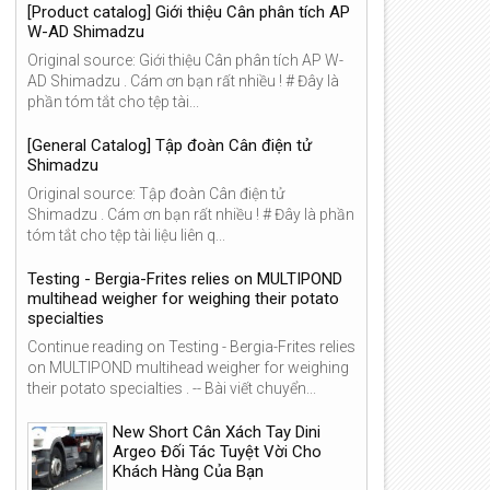
[Product catalog] Giới thiệu Cân phân tích AP
W-AD Shimadzu
Original source: Giới thiệu Cân phân tích AP W-
AD Shimadzu . Cám ơn bạn rất nhiều ! # Đây là
phần tóm tắt cho tệp tài...
[General Catalog] Tập đoàn Cân điện tử
Shimadzu
Original source: Tập đoàn Cân điện tử
Shimadzu . Cám ơn bạn rất nhiều ! # Đây là phần
tóm tắt cho tệp tài liệu liên q...
Testing - Bergia-Frites relies on MULTIPOND
multihead weigher for weighing their potato
specialties
Continue reading on Testing - Bergia-Frites relies
on MULTIPOND multihead weigher for weighing
their potato specialties . -- Bài viết chuyển...
New Short Cân Xách Tay Dini
Argeo Đối Tác Tuyệt Vời Cho
Khách Hàng Của Bạn