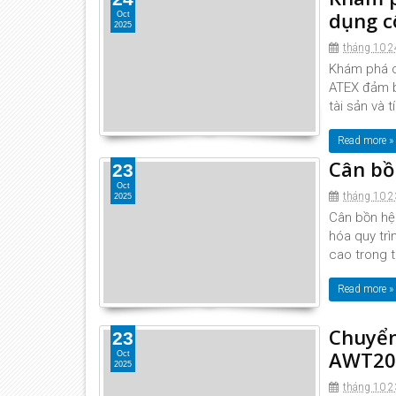
dụng c
Oct
2025
tháng 10 2
Khám phá c
ATEX đảm bả
tài sản và 
Read more »
Cân bồ
23
Oct
tháng 10 2
2025
Cân bồn hệ
hóa quy trì
cao trong t
Read more »
Chuyển
23
AWT20L
Oct
2025
tháng 10 2