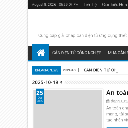
Liên hệ
Giới thiệu Ho
August 8, 2026
06:29:08 PM
Cung cấp giải pháp
cân điện tử
ứng dụng thiết 
CÂN ĐIỆN TỬ CÔNG NGHIỆP
MUA CÂN Đ
CÂN ĐIỆN TỬ OHAUS 
BREAKING NEWS
2019-3-9
2025-10-19
An toà
25
Oct
tháng 10 2
2025
An toàn chá
mạng, tài s
tạo nhân vi