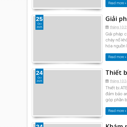
Read more »
Giải p
25
Oct
tháng 10 2
2025
Giải pháp 
cháy nổ khô
hóa nguồn 
Read more »
Thiết 
24
Oct
tháng 10 2
2025
Thiết bị AT
đảm bảo an
góp phần bả
Read more »
Khám p
24