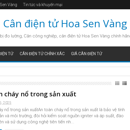
a Sen Vàng
Tin tức và khuyến mại
Cân điện tử Hoa Sen Vàng
bị đo lường, Cân công nghiệp, cân điện tử Hoa Sen Vàng chính hãng, 
IỆN TỬ
CÂN ĐIỆN TỬ CHÍNH XÁC
GIÁ CÂN ĐIỆN TỬ
PA2102
n cháy nổ trong sản xuất
5, 2025
y nổ trong sản xuấtAn toàn cháy nổ trong sản xuất là bảo vệ tính
ản và môi trường, đòi hỏi kiểm soát nguồn igniter và áp suất, đào
ên và sử dụng công nghệ tiên tiến nh...