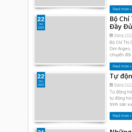
Read more »
Bộ Chỉ
22
Đầy Đủ
Oct
2025
tháng 10 2
Bộ Chỉ Thị 
Dini Argeo,
chuyển đổi 
Read more »
Tự độn
22
Oct
tháng 10 2
2025
Tự động hó
tự động hóa
trình sản xu
Read more »
Những 