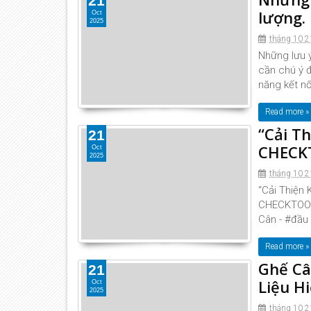
21
lượng.
Oct
2025
tháng 10 2
Những lưu ý
cần chú ý đ
năng kết nối
Read more »
“Cải T
21
CHECK
Oct
2025
tháng 10 2
“Cải Thiện
CHECKTOOL”
Cân - #đầu 
Read more »
Ghế Câ
21
Liệu H
Oct
2025
tháng 10 2