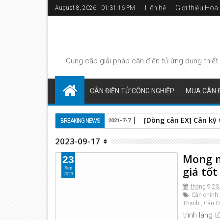
Liên hệ
Giới thiệu Ho
August 8, 2026
01:31:16 PM
Cung cấp giải pháp
cân điện tử
ứng dụng thiết 
CÂN ĐIỆN TỬ CÔNG NGHIỆP
MUA CÂN Đ
[Dòng cân EX] Cân kỹ 
BREAKING NEWS
2021-7-7
2023-09-17
Mong m
23
giá tố
Sep
2023
tháng 9 23
Cân chính 
Thạnh
,
Cân O
trình làng 