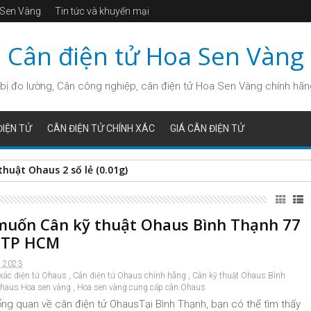
a Sen Vàng
Tin tức và khuyến mại
Cân điện tử Hoa Sen Vàng
bị đo lường, Cân công nghiệp, cân điện tử Hoa Sen Vàng chính hãng, 
IỆN TỬ
CÂN ĐIỆN TỬ CHÍNH XÁC
GIÁ CÂN ĐIỆN TỬ
thuật Ohaus 2 số lẻ (0.01g)
uốn Cân kỹ thuật Ohaus Bình Thạnh 77
t TP HCM
, 2023
xác điện tử Ohaus
,
Cân điện tử Ohaus chính hãng
,
Cân kỹ thuật Ohaus Bình
haus Hoa sen vàng
,
Hoa sen vàng cung cấp cân Ohaus
tổng quan về cân điện tử OhausTại Bình Thạnh, bạn có thể tìm thấy