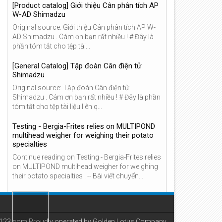
[Product catalog] Giới thiệu Cân phân tích AP
W-AD Shimadzu
Original source: Giới thiệu Cân phân tích AP W-
AD Shimadzu . Cám ơn bạn rất nhiều ! # Đây là
phần tóm tắt cho tệp tài...
[General Catalog] Tập đoàn Cân điện tử
Shimadzu
Original source: Tập đoàn Cân điện tử
Shimadzu . Cám ơn bạn rất nhiều ! # Đây là phần
tóm tắt cho tệp tài liệu liên q...
Testing - Bergia-Frites relies on MULTIPOND
multihead weigher for weighing their potato
specialties
Continue reading on Testing - Bergia-Frites relies
on MULTIPOND multihead weigher for weighing
their potato specialties . -- Bài viết chuyển...
New Short Cân Xách Tay Dini
Argeo Đối Tác Tuyệt Vời Cho
Khách Hàng Của Bạn
u123.com Proudly operated by Golden Lotus Company