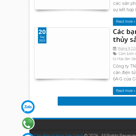
các sản ph
sự kết hợp 
Read more »
Các bạ
20
thủy s
Sep
2023
tháng 9 20
Cảm biến 
tử Hoa Sen Và
Công ty TN
cân điện t
6A-G của C
Read more »
Cân điện tử Hoa Sen Vàng
©
2026 . All Rights Reserve