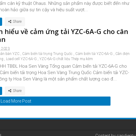
ẩm cân kỹ thuật Ohaus. Những sản phẩm này được biết đến như
hoàn hảo giữa sự tin cậy và hiệu suất vượt...
n hiểu về cảm ứng tải YZC-6A-G cho cân
ản
, 2023
cân bàn YZC
,
Cảm biến tải trọng Trung Quốc
,
Cảm biến tải YZC-6A-G
,
Cân điện
ng
,
Load cell YZC-6A-G
,
YZC-6A-G chất liệu Thép mạ kẽm
HH TBĐL Hoa Sen Vàng Tổng quan Cảm biến tải YZC-6A-G cho
ửCảm biến tải trọng Hoa Sen Vàng Trung Quốc Cảm biến tải YZC-
ông ty Hoa Sen Vàng là một sản phẩm chất lượng cao đ...
Load More Post
d.
Content by candient