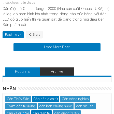
thuật ohaus
,
cân ohaus
Cân điện tử Ohaus Ranger 2000 (Nhà sản xuất Ohaus - USA) hiện
là loại có màn hình lớn nhất trong dòng cân của hãng, với đèn
LED đỏ giúp hiển thị và quan sát dễ dàng trong mọi điều kiện.
Sản phẩm cài ...
Read more »
Load More Post
Populars
Archive
NHÃN
Cân Thủy Sản
Cân bàn điện tử
Cân công nghiệp
Trạm cân tự động
cân bàn chống nước
cân siêu thị
cân xe quá tải
cân điện tử
cân điện tử CAS