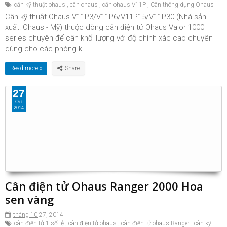
cân kỹ thuật ohaus
,
cân ohaus
,
cân ohaus V11P
,
Cân thông dụng Ohaus
Cân kỹ thuật Ohaus V11P3/V11P6/V11P15/V11P30 (Nhà sản
xuất: Ohaus - Mỹ) thuộc dòng cân điện tử Ohaus Valor 1000
series chuyên để cân khối lượng với độ chính xác cao chuyên
dùng cho các phòng k...
Read more »
27
Oct
2014
Cân điện tử Ohaus Ranger 2000 Hoa
sen vàng
tháng 10 27, 2014
cân điện tử 1 số lẻ
,
cân điện tử ohaus
,
cân điện tử ohaus Ranger
,
cân kỹ