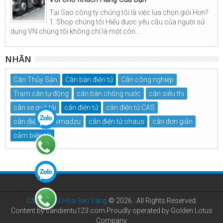
Tại Sao công ty chúng tôi là việc lựa chọn giỏi Hơn?
1. Shop chúng tôi Hiểu được yêu cầu của người sử
dụng VN chúng tôi không chỉ là một côn...
NHÃN
Cân Thủy Sản
Cân bàn điện tử
Cân công nghiệp
Trạm cân tự động
cân bàn chống nước
cân siêu thị
cân xe quá tải
cân điện tử
cân điện tử CAS
cân điện tử Shimadzu
cân điện tử ohaus
cân đơn giản
cảm biến tải
Cân điện tử Hoa Sen Vàng
©
2026 . All Rights Reserved.
Content by candientu123.com Proudly operated by Golden Lotus
Company