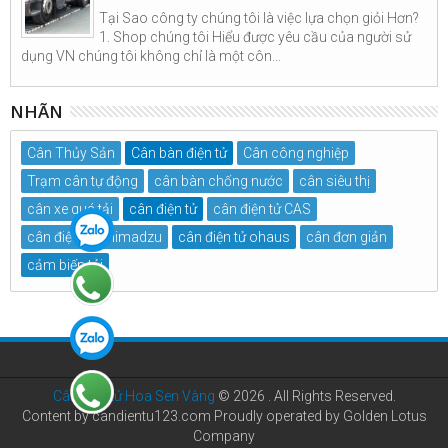
Tại Sao công ty chúng tôi là việc lựa chọn giỏi Hơn?
1. Shop chúng tôi Hiểu được yêu cầu của người sử
dụng VN chúng tôi không chỉ là một côn...
NHÃN
Cân Thủy Sản
Cân bàn điện tử
Cân công nghiệp
Trạm cân tự động
cân bàn chống nước
cân siêu thị
cân xe quá tải
cân điện tử
cân điện tử CAS
cân điện tử Shimadzu
cân điện tử ohaus
cân đơn giản
cảm biến tải
Cân điện tử Hoa Sen Vàng
©
2026 . All Rights Reserved.
Content by candientu123.com Proudly operated by Golden Lotus
Company