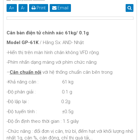
A
+
A
-
Print
Email
Cân bàn điện tử chính xác 61kg/ 0.1g
Model GP-61K
/ Hãng Sx: AND- Nhật
-Hiển thị trên màn hình chân không VFD rộng.
-Phím nhấn dạng màng với phím chức năng
–
Cân chuẩn nội
với hệ thống chuẩn cân bên trong
-Khả năng cân : 61 kg
-Độ phân giải : 0.1 g
-Độ lập lại : 0.2g
-Độ tuyến tính : ±0.5g
-Độ ổn định theo thời gian : 1.5 giây
-Chức năng : đổi đơn vị cân, trừ bì, đếm hạt với khối lượng nhỏ
nhất 1g, cân %, cân động, chỉ thị quá tải,…