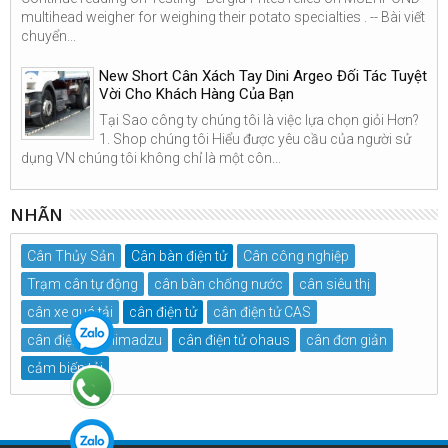
multihead weigher for weighing their potato specialties . -- Bài viết
chuyển...
New Short Cân Xách Tay Dini Argeo Đối Tác Tuyệt
Vời Cho Khách Hàng Của Bạn
Tại Sao công ty chúng tôi là việc lựa chọn giỏi Hơn?
1. Shop chúng tôi Hiểu được yêu cầu của người sử
dụng VN chúng tôi không chỉ là một côn...
NHÃN
Cân Thủy Sản
Cân bàn điện tử
Cân công nghiệp
Trạm cân tự động
cân bàn chống nước
cân siêu thị
cân xe quá tải
cân điện tử
cân điện tử CAS
cân điện tử Shimadzu
cân điện tử ohaus
cân đơn giản
cảm biến tải