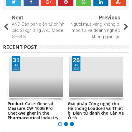
Next
Previous
AND-Cân bàn điện tử chính
Người mua vàng không bị
xác 21kg/ 0.1g AND Model
móc túi và doanh nghiệp
GP-20K
không gian lận
RECENT POST
31
26
Jul
Jul
2026
2026
ms
Product Case: General
Giải pháp Công nghệ cho
“
Measure CW-100G Pro
Hệ thống Loadcell và Thiết
N
Checkweigher in the
bị Điện tử dành cho Cân Xe
&
Pharmaceutical Industry
Ô tô
Ti