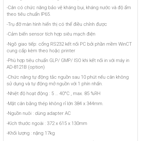
-Cân có chức năng bảo vệ kháng bụi, kháng nước và độ ẩm
theo tiêu chuẩn IP65.
-Trụ đỡ màn hình hiển thị có thể điều chỉnh được
-Cảm biến sensor tích hợp siêu mạch điện
-Ngõ giao tiếp: cổng RS232 kết nối PC bởi phần mềm WinCT
cung cấp kèm theo hoặc printer
-Phù hợp tiêu chuẩn GLP/ GMP/ ISO khi kết nối in với máy in
AD-8121B (option)
-Chức năng tự động tắc nguồn sau 10 phút nếu cân không
sử dụng và tự động mở nguồn với 1 phín nhấn.
-Nhiệt độ hoạt động : 5 … 40°C , max. 85 %RH
-Mặt cân bằng thép không rỉ lớn 384 x 344mm.
-Nguồn nuôi : dùng adapter AC
-Kích thước ngoài : 372 x 615 x 130mm
-Khối lượng : nặng 17kg