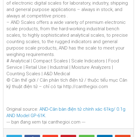
of electronic digital scales for laboratory, industry, shipping
and general purpose applications – always in stock, and
always at competitive prices .
– AND Scales offers a wide variety of premium electronic
scale products, from the hard-working industrial bench
scales, to highly sophisticated analytical scales, to precise
counting scales, to the rugged indicators and general
purpose scale products, AND has the scale to meet your
weighing requirements.
# Analytical | Compact Scales | Scale Indicators | Food
Service | Retail Use | Industrial | Moisture Analyzers |
Counting Scales | A&D Medical
© Cân thế giới / Cân phân tích điện tử / thuộc tiểu mục Cân
kỹ thuật điện tử – chỉ có tại http://canthegioi.com
Original source:
AND-Cân bàn điện tử chính xác 61kg/ 0.1g
AND Model GP-61K
.
--- bạn đang xem tại canthegioi.com ---