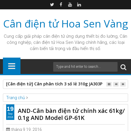
Cân điện tử Hoa Sen Vàng
Cung cấp giải pháp
cân điện tử
ứng dụng thiết bị đo lường, Cân
công nghiệp, cân điện tử Hoa Sen Vàng chính hãng, các loại
cảm biến tải trọng và đầu hiển thị số.
[Cân điện tử] Cân phân tích 3 số lẻ 310g JA303P Xingyun Tru
Trang chủ
Unlabelled
19
AND-Cân bàn điện tử chính xác 61kg/
AND-Cân bàn điện tử chính xác 61kg/ 0.1g AND Model GP-61K
Sep
0.1g AND Model GP-61K
2016
tháng 9 19, 2016