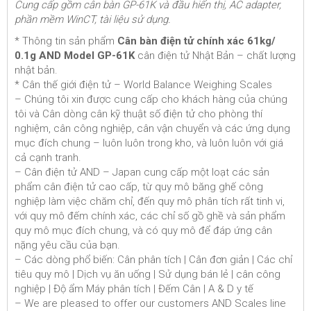
Cung cấp gồm cân bàn GP-61K và đầu hiển thị, AC adapter,
phần mềm WinCT, tài liệu sử dụng.
* Thông tin sản phẩm
Cân bàn điện tử chính xác 61kg/
0.1g AND Model GP-61K
cân điện tử Nhật Bản – chất lượng
nhật bản.
* Cân thế giới điện tử – World Balance Weighing Scales
– Chúng tôi xin được cung cấp cho khách hàng của chúng
tôi và Cân dòng cân kỹ thuật số điện tử cho phòng thí
nghiệm, cân công nghiệp, cân vận chuyển và các ứng dụng
mục đích chung – luôn luôn trong kho, và luôn luôn với giá
cả cạnh tranh.
– Cân điện tử AND – Japan cung cấp một loạt các sản
phẩm cân điện tử cao cấp, từ quy mô băng ghế công
nghiệp làm việc chăm chỉ, đến quy mô phân tích rất tinh vi,
với quy mô đếm chính xác, các chỉ số gồ ghề và sản phẩm
quy mô mục đích chung, và có quy mô để đáp ứng cân
nặng yêu cầu của bạn.
– Các dòng phổ biến: Cân phân tích | Cân đơn giản | Các chỉ
tiêu quy mô | Dịch vụ ăn uống | Sử dụng bán lẻ | cân công
nghiệp | Độ ẩm Máy phân tích | Đếm Cân | A & D y tế
– We are pleased to offer our customers AND Scales line