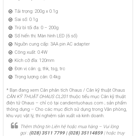
Tải trọng: 200g x 0.1g
Sai số: 0.1g
Trừ bì tối đa: 0 – 200g
Số hiển thị: Màn hình LED (6 số)
Nguồn cung cấp: 3AA pin AC adapter
Công xuất: 0.4W
Kích cỡ đĩa: 120mm
Đơn vị cân: g, thk, tsg, trc
Trọng lượng cân: 0.4kg
* Bạn đang xem Cân phân tích Ohaus / Cân kỹ thuật Ohaus
CÂN KỸ THUẬT OHAUS CL201
thuộc tiểu mục Cân kỹ thuật
điện tử Ohaus – chỉ có tại candientuohaus.com ; sản phẩm
thông dụng – Cho các mục đích sử dụng trong Văn phòng,
khu vực vật lý, thí nghiệm sản xuất và kinh doanh.
Thêm thông tin Liên hệ hoặc mua hàng – Vui lòng
gọi :
(028) 3511 7799 | (028) 35114859
| hoặc truy