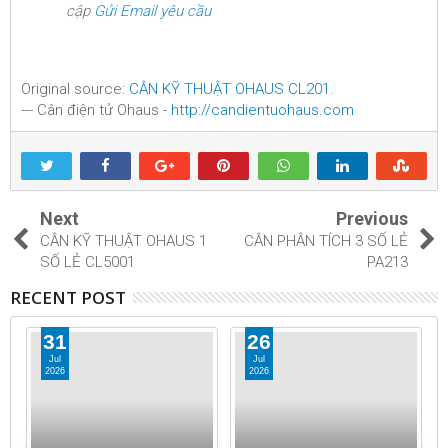
cập
Gửi Email yêu cầu
Original source:
CÂN KỸ THUẬT OHAUS CL201
.
--- Cân điện tử Ohaus -
http://candientuohaus.com
Next
Previous
CÂN KỸ THUẬT OHAUS 1
CÂN PHÂN TÍCH 3 SỐ LẺ
SỐ LẺ CL5001
PA213
RECENT POST
31
26
Jul
Jul
2026
2026