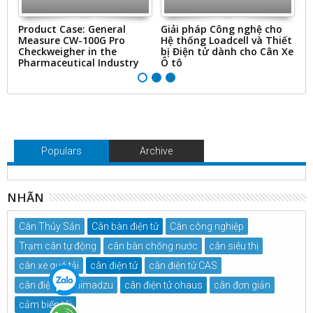
ms
Product Case: General
Giải pháp Công nghệ cho
“
Measure CW-100G Pro
Hệ thống Loadcell và Thiết
N
Checkweigher in the
bị Điện tử dành cho Cân Xe
&
Pharmaceutical Industry
Ô tô
Ti
Populars
Archive
NHÃN
Cân Thủy Sản
Cân bàn điện tử
Cân công nghiệp
Trạm cân tự động
cân bàn chống nước
cân siêu thị
cân xe quá tải
cân điện tử
cân điện tử CAS
cân điện tử Shimadzu
cân điện tử ohaus
cân đơn giản
cảm biến tải