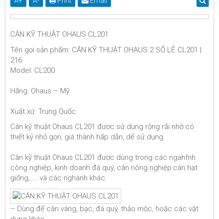
A
+
A
-
Print
Email
CÂN KỸ THUẬT OHAUS CL201
Tên gọi sản phẩm: CÂN KỸ THUẬT OHAUS 2 SỐ LẺ CL201 |
216
Model: CL200
Hãng: Ohaus – Mỹ.
Xuất xứ: Trung Quốc
Cân kỹ thuật Ohaus CL201 được sử dụng rộng rãi nhờ có
thiết kỷ nhỏ gọn, giá thành hấp dẫn, dể sử dụng.
Cân kỹ thuật Ohaus CL201 được dùng trong các ngahfnh
công nghiệp, kinh doanh đá quý, cân nông nghiệp:cân hạt
giống,……và các nghành khác.
– Dùng để cân vàng, bạc, đá quý, thảo mộc, hoặc các vật
dụng khác.