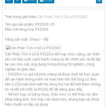
A
+
A
-
Print
Email
Trân trọng giới thiệu
Cân Phân Tích 4 Số Lẻ PX223/E
Tên gọi sản phẩm: PX223/E | 31
Mẫu mã hàng hóa: PX223/E
Hãng sản xuất: Ohaus – Mỹ.
Cân Phân Tích 4 số lẻ PX223/e kết hợp chức năng cân thiết
yếu với hiệu suất cạnh tranh, mang lại độ chính xác và độ lặp
lại cao cho các ứng dụng trong phòng thí nghiệm, công
nghiệp và giáo dục.
– PX223/e có giá cả phải chăng và được thiết kế trực quan
để vận hành thông minh với màn hình tinh thể lỏng có đèn
nền (LCD);màn hình hiển thị dòng thứ hai để biết thêm thông
tin và kết nối USB và RS232 để dễ dàng giao tiếp.
–
Đế kim loại, vỏ bằng nhựa, chảo inox có thể tháo rời, tấm
nháp bằng kính, tích hợp cân dưới móc, khung bảo vệ, khóa
hiệu chuẩn và nắp sử dụng.