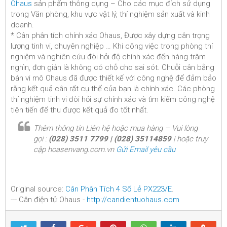
Ohaus
sản phẩm thông dụng – Cho các mục đích sử dụng
trong Văn phòng, khu vực vật lý, thí nghiệm sản xuất và kinh
doanh.
* Cân phân tích chính xác Ohaus, Được xây dựng cân trọng
lượng tinh vi, chuyên nghiệp … Khi công việc trong phòng thí
nghiệm và nghiên cứu đòi hỏi độ chính xác đến hàng trăm
nghìn, đơn giản là không có chỗ cho sai sót. Chuỗi cân bằng
bán vi mô Ohaus đã được thiết kế với công nghệ để đảm bảo
rằng kết quả cân rất cụ thể của bạn là chính xác. Các phòng
thí nghiệm tinh vi đòi hỏi sự chính xác và tìm kiếm công nghệ
tiên tiến để thu được kết quả đo tốt nhất.
Thêm thông tin Liên hệ hoặc mua hàng – Vui lòng
gọi :
(028) 3511 7799 | (028) 35114859
| hoặc truy
cập hoasenvang.com.vn
Gửi Email yêu cầu
Original source:
Cân Phân Tích 4 Số Lẻ PX223/E
.
--- Cân điện tử Ohaus -
http://candientuohaus.com