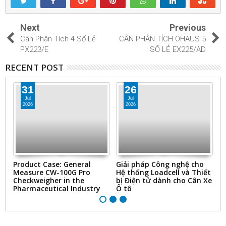
Next
Previous
Cân Phân Tích 4 Số Lẻ
CÂN PHÂN TÍCH OHAUS 5
PX223/E
SỐ LẺ EX225/AD
RECENT POST
31
26
Jul
Jul
2026
2026
ms
Product Case: General
Giải pháp Công nghệ cho
“
Measure CW-100G Pro
Hệ thống Loadcell và Thiết
N
Checkweigher in the
bị Điện tử dành cho Cân Xe
&
Pharmaceutical Industry
Ô tô
Ti