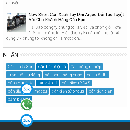
chuyển...
New Short Cân Xách Tay Dini Argeo Đối Tác Tuyệt
Vời Cho Khách Hàng Của Bạn
Tại Sao công ty chúng tôi là việc lựa chọn giỏi Hơn?
1. Shop chúng tôi Hiểu được yêu cầu của người sử
dụng VN chúng tôi không chỉ là một côn...
NHÃN
Cân Thủy Sản
Cân bàn điện tử
Cân công nghiệp
Trạm cân tự động
cân bàn chống nước
cân siêu thị
cân xe quá tải
cân điện tử
cân điện tử CAS
cân điện tử Shimadzu
cân điện tử ohaus
cân đơn giản
cảm biến tải