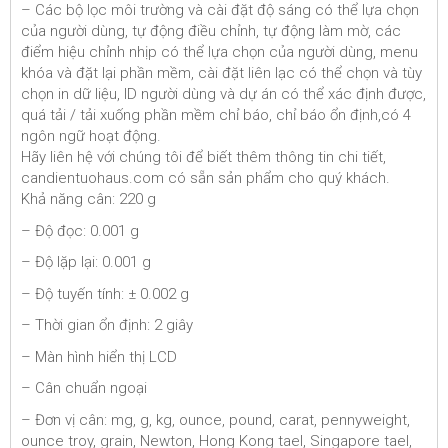
– Các bộ lọc môi trường và cài đặt độ sáng có thể lựa chọn
của người dùng, tự động điều chỉnh, tự động làm mờ, các
điểm hiệu chỉnh nhịp có thể lựa chọn của người dùng, menu
khóa và đặt lại phần mềm, cài đặt liên lạc có thể chọn và tùy
chọn in dữ liệu, ID người dùng và dự án có thể xác định được,
quá tải / tải xuống phần mềm chỉ báo, chỉ báo ổn định,có 4
ngôn ngữ hoạt động.
Hãy liên hệ với chúng tôi để biết thêm thông tin chi tiết,
candientuohaus.com có sẵn sản phẩm cho quý khách.
Khả năng cân: 220 g
– Độ đọc: 0.001 g
– Độ lặp lại: 0.001 g
– Độ tuyến tính: ± 0.002 g
– Thời gian ổn định: 2 giây
– Màn hình hiển thị LCD
– Cân chuẩn ngoại
– Đơn vị cân: mg, g, kg, ounce, pound, carat, pennyweight,
ounce troy, grain, Newton, Hong Kong tael, Singapore tael,