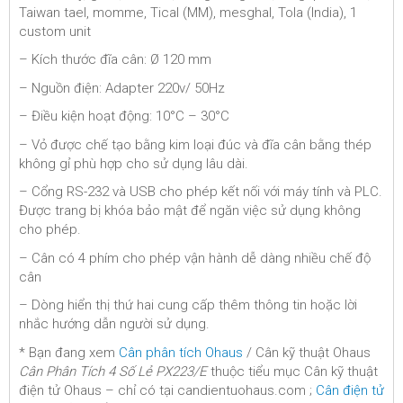
Taiwan tael, momme, Tical (MM), mesghal, Tola (India), 1
custom unit
– Kích thước đĩa cân: Ø 120 mm
– Nguồn điện: Adapter 220v/ 50Hz
– Điều kiện hoạt động: 10°C – 30°C
– Vỏ được chế tạo bằng kim loại đúc và đĩa cân bằng thép
không gỉ phù hợp cho sử dụng lâu dài.
– Cổng RS-232 và USB cho phép kết nối với máy tính và PLC.
Được trang bị khóa bảo mật để ngăn việc sử dụng không
cho phép.
– Cân có 4 phím cho phép vận hành dễ dàng nhiều chế độ
cân
– Dòng hiển thị thứ hai cung cấp thêm thông tin hoặc lời
nhắc hướng dẫn người sử dụng.
* Bạn đang xem
Cân phân tích Ohaus
/ Cân kỹ thuật Ohaus
Cân Phân Tích 4 Số Lẻ PX223/E
thuộc tiểu mục Cân kỹ thuật
điện tử Ohaus – chỉ có tại candientuohaus.com ;
Cân điện tử