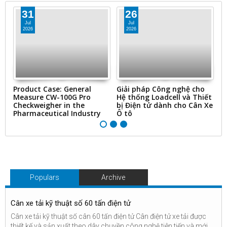
31
26
Jul
Jul
2026
2026
ms
Product Case: General
Giải pháp Công nghệ cho
“
Measure CW-100G Pro
Hệ thống Loadcell và Thiết
N
Checkweigher in the
bị Điện tử dành cho Cân Xe
&
Pharmaceutical Industry
Ô tô
Ti
Populars
Archive
Cân xe tải kỹ thuật số 60 tấn điện tử
Cân xe tải kỹ thuật số cân 60 tấn điện tử Cân điện tử xe tải được
thiết kế và sản xuất theo dây chuyền công nghệ tiên tiến và mới