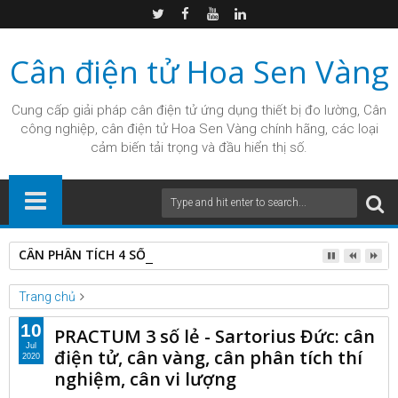
Cân điện tử Hoa Sen Vàng
Cung cấp giải pháp
cân điện tử
ứng dụng thiết bị đo lường, Cân
công nghiệp, cân điện tử Hoa Sen Vàng chính hãng, các loại
cảm biến tải trọng và đầu hiển thị số.
CÂN PHÂN TÍCH 4 SỐ LẺ PA214
Trang chủ
Unlabelled
10
PRACTUM 3 số lẻ - Sartorius Đức: cân
PRACTUM 3 số lẻ - Sartorius Đức: cân điện tử, cân vàng, cân
Jul
điện tử, cân vàng, cân phân tích thí
2020
phân tích thí nghiệm, cân vi lượng
nghiệm, cân vi lượng