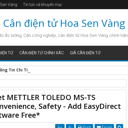
a Sen Vàng
Tin tức và khuyến mại
Cân điện tử Hoa Sen Vàng
bị đo lường, Cân công nghiệp, cân điện tử Hoa Sen Vàng chính hãng, 
IỆN TỬ
CÂN ĐIỆN TỬ CHÍNH XÁC
GIÁ CÂN ĐIỆN TỬ
hông Tin Chi Tiết và Hướng Dẫn Sử Dụng
Get METTLER TOLEDO MS-TS
sion Durability, Convenience, Safety - Add EasyDirect Data
nvenience, Safety - Add EasyDirect
ware Free*
A
+
A
-
Print
Email