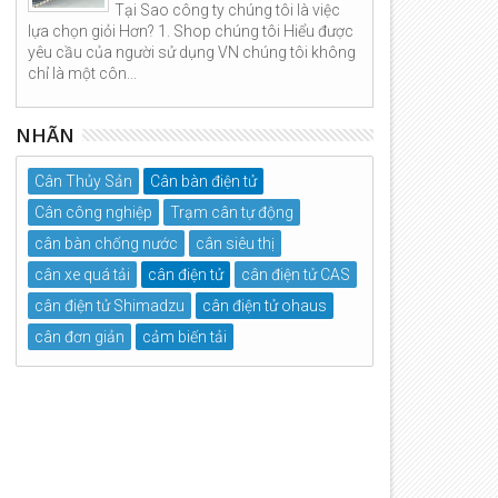
Tại Sao công ty chúng tôi là việc
lựa chọn giỏi Hơn? 1. Shop chúng tôi Hiểu được
yêu cầu của người sử dụng VN chúng tôi không
chỉ là một côn...
NHÃN
Cân Thủy Sản
Cân bàn điện tử
Cân công nghiệp
Trạm cân tự động
cân bàn chống nước
cân siêu thị
cân xe quá tải
cân điện tử
cân điện tử CAS
cân điện tử Shimadzu
cân điện tử ohaus
cân đơn giản
cảm biến tải