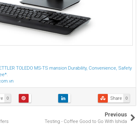
ETTLER TOLEDO MS-TS mansion Durability, Convenience, Safety
ee*
.
.com.vn
re
Share
0
0
Previous
fers
Testing - Coffee Good to Go With Ishida