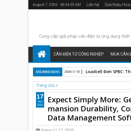
Liên hệ
Giới thiệu Ho
August 7, 2026
06:54:55 AM
Cung cấp giải pháp
cân điện tử
ứng dụng thiết 
CÂN ĐIỆN TỬ CÔNG NGHIỆP
MUA CÂN Đ
Loadcell Đơn SPBC: T
BREAKING NEWS
2026-3-10
Trang chủ
Unlabelled
17
Expect Simply More: 
Expect Simply More: Get METTLER TOLEDO MS-TS man
Nov
mansion Durability, Co
2020
Management Software Free*
Data Management Soft
tháng 11 17, 2020