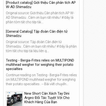
[Product catalog] Giới thiệu Cân phân tích AP
W-AD Shimadzu
Original source: Giới thiệu Cân phân tích AP W-
AD Shimadzu . Cám ơn bạn rất nhiều ! # Đây là
phần tóm tắt cho tệp tài...
[General Catalog] Tập đoàn Cân điện tử
Shimadzu
Original source: Tập đoàn Cân điện tử
Shimadzu . Cám ơn bạn rất nhiều ! # Đây là phần
tóm tắt cho tệp tài liệu liên q...
Testing - Bergia-Frites relies on MULTIPOND
multihead weigher for weighing their potato
specialties
Continue reading on Testing - Bergia-Frites relies
on MULTIPOND multihead weigher for weighing
their potato specialties . -- Bài viết chuyển...
New Short Cân Xách Tay Dini
Argeo Đối Tác Tuyệt Vời Cho
Khách Hàng Của Bạn