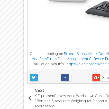
Continue reading on
Expect Simply More: Get M
- Add EasyDirect Data Management Software Fr
-- Bài viết chuyển tiếp :
https://blog.hoasenvang
Sha
Next
X Equipment's New Aqua Washdown Scale Of
Effortless & Accurate Weighing for Rigorous
Applications