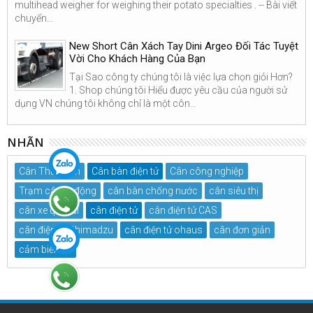
multihead weigher for weighing their potato specialties . -- Bài viết
chuyển...
New Short Cân Xách Tay Dini Argeo Đối Tác Tuyệt
Vời Cho Khách Hàng Của Bạn
Tại Sao công ty chúng tôi là việc lựa chọn giỏi Hơn?
1. Shop chúng tôi Hiểu được yêu cầu của người sử
dụng VN chúng tôi không chỉ là một côn...
NHÃN
Cân Thủy Sản
Cân bàn điện tử
Cân công nghiệp
Trạm cân tự động
cân bàn chống nước
cân siêu thị
cân xe quá tải
cân điện tử
cân điện tử CAS
cân điện tử Shimadzu
cân điện tử ohaus
cân đơn giản
cảm biến tải