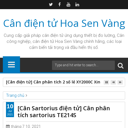
Cân điện tử Hoa Sen Vàng
Cung cấp giải pháp
cân điện tử
ứng dụng thiết bị đo lường, Cân
công nghiệp, cân điện tử Hoa Sen Vàng chính hãng, các loại
cảm biến tải trọng và đầu hiển thị số.
[Cân điện tử] Cân phân tích 2 số lẻ XY2000C Xingyun Trung 
Trang chủ
Unlabelled
10
[Cân Sartorius điện tử] Cân phân
[Cân Sartorius điện tử] Cân phân tích sartorius TE214S
Jul
tích sartorius TE214S
2021
tháng 7 10, 2021