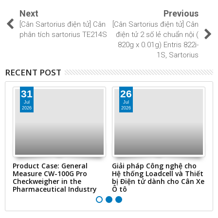
Next
Previous
[Cân Sartorius điện tử] Cân
[Cân Sartorius điện tử] Cân
phân tích sartorius TE214S
điện tử 2 số lẻ chuẩn nội (
820g x 0.01g) Entris 822i-
1S, Sartorius
RECENT POST
31
26
Jul
Jul
2026
2026
ms
Product Case: General
Giải pháp Công nghệ cho
“
Measure CW-100G Pro
Hệ thống Loadcell và Thiết
N
Checkweigher in the
bị Điện tử dành cho Cân Xe
&
Pharmaceutical Industry
Ô tô
Ti