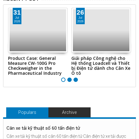
31
26
Jul
Jul
2026
2026
ms
Product Case: General
Giải pháp Công nghệ cho
“
Measure CW-100G Pro
Hệ thống Loadcell và Thiết
N
Checkweigher in the
bị Điện tử dành cho Cân Xe
&
Pharmaceutical Industry
Ô tô
Ti
Populars
Archive
Cân xe tải kỹ thuật số 60 tấn điện tử
Cân xe tải kỹ thuật số cân 60 tấn điện tử Cân điện tử xe tải được