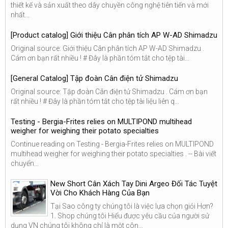
thiết kế và sản xuất theo dây chuyền công nghệ tiên tiến và mới
nhất...
[Product catalog] Giới thiệu Cân phân tích AP W-AD Shimadzu
Original source: Giới thiệu Cân phân tích AP W-AD Shimadzu .
Cám ơn bạn rất nhiều ! # Đây là phần tóm tắt cho tệp tài...
[General Catalog] Tập đoàn Cân điện tử Shimadzu
Original source: Tập đoàn Cân điện tử Shimadzu . Cám ơn bạn
rất nhiều ! # Đây là phần tóm tắt cho tệp tài liệu liên q...
Testing - Bergia-Frites relies on MULTIPOND multihead
weigher for weighing their potato specialties
Continue reading on Testing - Bergia-Frites relies on MULTIPOND
multihead weigher for weighing their potato specialties . -- Bài viết
chuyển...
New Short Cân Xách Tay Dini Argeo Đối Tác Tuyệt
Vời Cho Khách Hàng Của Bạn
Tại Sao công ty chúng tôi là việc lựa chọn giỏi Hơn?
1. Shop chúng tôi Hiểu được yêu cầu của người sử
dụng VN chúng tôi không chỉ là một côn...