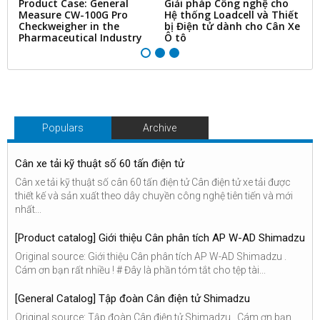
ms
Product Case: General
Giải pháp Công nghệ cho
“
Measure CW-100G Pro
Hệ thống Loadcell và Thiết
N
Checkweigher in the
bị Điện tử dành cho Cân Xe
&
Pharmaceutical Industry
Ô tô
Ti
Populars
Archive
Cân xe tải kỹ thuật số 60 tấn điện tử
Cân xe tải kỹ thuật số cân 60 tấn điện tử Cân điện tử xe tải được
thiết kế và sản xuất theo dây chuyền công nghệ tiên tiến và mới
nhất...
[Product catalog] Giới thiệu Cân phân tích AP W-AD Shimadzu
Original source: Giới thiệu Cân phân tích AP W-AD Shimadzu .
Cám ơn bạn rất nhiều ! # Đây là phần tóm tắt cho tệp tài...
[General Catalog] Tập đoàn Cân điện tử Shimadzu
Original source: Tập đoàn Cân điện tử Shimadzu . Cám ơn bạn