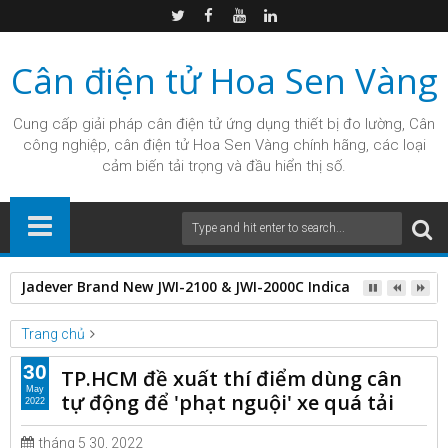
Cân điện tử Hoa Sen Vàng
Cung cấp giải pháp
cân điện tử
ứng dụng thiết bị đo lường, Cân
công nghiệp, cân điện tử Hoa Sen Vàng chính hãng, các loại
cảm biến tải trọng và đầu hiển thị số.
Jadever Brand New JWI-2100 & JWI-2000C Indicator
Trang chủ
Unlabelled
30
TP.HCM đề xuất thí điểm dùng cân
TP.HCM đề xuất thí điểm dùng cân tự động để 'phạt nguội' xe quá
May
tự động để 'phạt nguội' xe quá tải
2022
tải
tháng 5 30, 2022