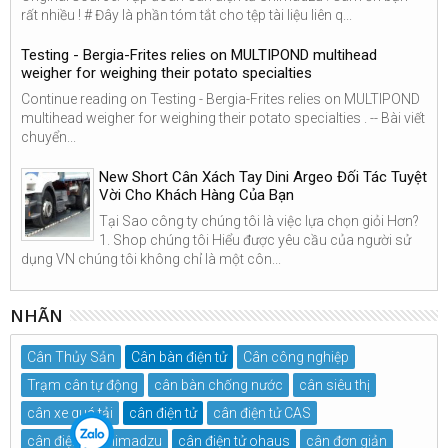
rất nhiều ! # Đây là phần tóm tắt cho tệp tài liệu liên q...
Testing - Bergia-Frites relies on MULTIPOND multihead
weigher for weighing their potato specialties
Continue reading on Testing - Bergia-Frites relies on MULTIPOND
multihead weigher for weighing their potato specialties . -- Bài viết
chuyển...
New Short Cân Xách Tay Dini Argeo Đối Tác Tuyệt
Vời Cho Khách Hàng Của Bạn
Tại Sao công ty chúng tôi là việc lựa chọn giỏi Hơn?
1. Shop chúng tôi Hiểu được yêu cầu của người sử
dụng VN chúng tôi không chỉ là một côn...
NHÃN
Cân Thủy Sản
Cân bàn điện tử
Cân công nghiệp
Trạm cân tự động
cân bàn chống nước
cân siêu thị
cân xe quá tải
cân điện tử
cân điện tử CAS
cân điện tử Shimadzu
cân điện tử ohaus
cân đơn giản