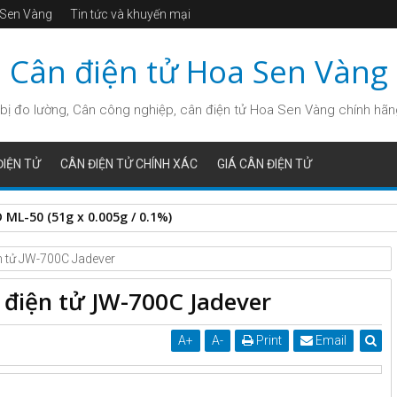
a Sen Vàng
Tin tức và khuyến mại
Cân điện tử Hoa Sen Vàng
bị đo lường, Cân công nghiệp, cân điện tử Hoa Sen Vàng chính hãng, 
IỆN TỬ
CÂN ĐIỆN TỬ CHÍNH XÁC
GIÁ CÂN ĐIỆN TỬ
ML-50 (51g x 0.005g / 0.1%)
n tử JW-700C Jadever
 điện tử JW-700C Jadever
A
+
A
-
Print
Email