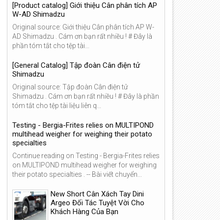
[Product catalog] Giới thiệu Cân phân tích AP
W-AD Shimadzu
Original source: Giới thiệu Cân phân tích AP W-
AD Shimadzu . Cám ơn bạn rất nhiều ! # Đây là
phần tóm tắt cho tệp tài...
[General Catalog] Tập đoàn Cân điện tử
Shimadzu
Original source: Tập đoàn Cân điện tử
Shimadzu . Cám ơn bạn rất nhiều ! # Đây là phần
tóm tắt cho tệp tài liệu liên q...
Testing - Bergia-Frites relies on MULTIPOND
multihead weigher for weighing their potato
specialties
Continue reading on Testing - Bergia-Frites relies
on MULTIPOND multihead weigher for weighing
their potato specialties . -- Bài viết chuyển...
13
12
Jul
Jul
New Short Cân Xách Tay Dini
2026
2026
Argeo Đối Tác Tuyệt Vời Cho
Khách Hàng Của Bạn