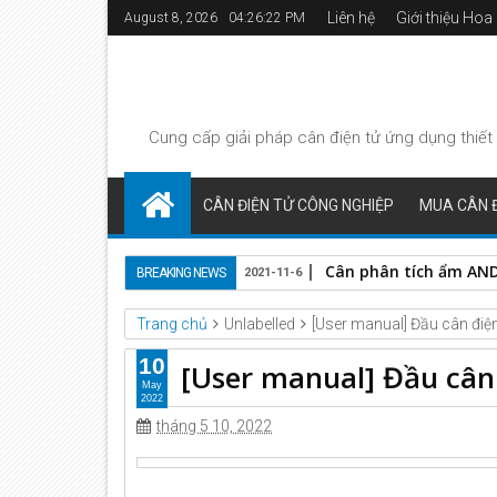
Liên hệ
Giới thiệu Ho
August 8, 2026
04:26:22 PM
Cung cấp giải pháp
cân điện tử
ứng dụng thiết 
CÂN ĐIỆN TỬ CÔNG NGHIỆP
MUA CÂN Đ
Cân phân tích ẩm AND 
BREAKING NEWS
2021-11-6
Trang chủ
Unlabelled
[User manual] Đầu cân điệ
10
[User manual] Đầu cân
May
2022
tháng 5 10, 2022