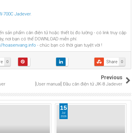
JW-700C Jadever
.
đến sản phẩm cân điện tử hoặc thiết bị đo lường - có link truy cập
 bày, nơi bạn có thể DOWNLOAD miễn phí.
://hoasenvang.info
- chúc bạn có thời gian tuyệt vời !
re
Share
0
0
Previous
ver
[User manual] Đầu cân điện tử JIK-8 Jadever
15
Jul
2026