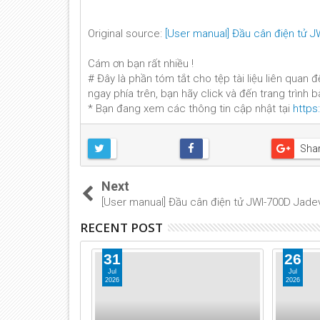
Original source:
[User manual] Đầu cân điện tử 
Cám ơn bạn rất nhiều !
# Đây là phần tóm tắt cho tệp tài liệu liên quan 
ngay phía trên, bạn hãy click và đến trang trình
* Bạn đang xem các thông tin cập nhật tại
https
Sha
Next
[User manual] Đầu cân điện tử JWI-700D Jade
RECENT POST
31
26
Jul
Jul
2026
2026