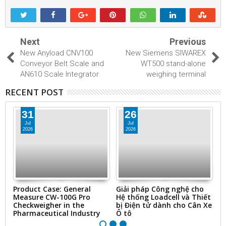
Next
Previous
New Anyload CNV100
New Siemens SIWAREX
Conveyor Belt Scale and
WT500 stand-alone
AN610 Scale Integrator
weighing terminal
RECENT POST
31
26
Jul
Jul
2026
2026
ms
Product Case: General
Giải pháp Công nghệ cho
“
Measure CW-100G Pro
Hệ thống Loadcell và Thiết
N
Checkweigher in the
bị Điện tử dành cho Cân Xe
&
Pharmaceutical Industry
Ô tô
Ti