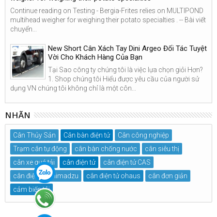
Continue reading on Testing - Bergia-Frites relies on MULTIPOND
multihead weigher for weighing their potato specialties . -- Bài viết
chuyển...
New Short Cân Xách Tay Dini Argeo Đối Tác Tuyệt
Vời Cho Khách Hàng Của Bạn
Tại Sao công ty chúng tôi là việc lựa chọn giỏi Hơn?
1. Shop chúng tôi Hiểu được yêu cầu của người sử
dụng VN chúng tôi không chỉ là một côn...
NHÃN
Cân Thủy Sản
Cân bàn điện tử
Cân công nghiệp
Trạm cân tự động
cân bàn chống nước
cân siêu thị
cân xe quá tải
cân điện tử
cân điện tử CAS
cân điện tử Shimadzu
cân điện tử ohaus
cân đơn giản
cảm biến tải