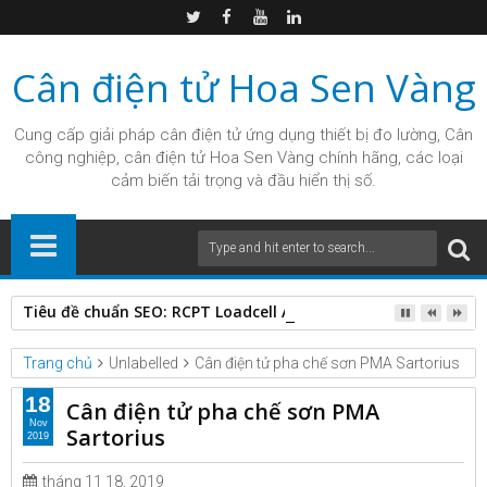
Cân điện tử Hoa Sen Vàng
Cung cấp giải pháp
cân điện tử
ứng dụng thiết bị đo lường, Cân
công nghiệp, cân điện tử Hoa Sen Vàng chính hãng, các loại
cảm biến tải trọng và đầu hiển thị số.
Tiêu đề chuẩn SEO: RCPT Loadcell Analog Định Dạng Chuẩn K
Trang chủ
Unlabelled
Cân điện tử pha chế sơn PMA Sartorius
18
Cân điện tử pha chế sơn PMA
Nov
Sartorius
2019
tháng 11 18, 2019