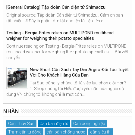
[General Catalog] Tập đoàn Cân điện tử Shimadzu
Original source: Tập đoàn Cân điện tử Shimadzu . Cám ơn bạn
rất nhiều ! # Đây là phần tóm tắt cho tệp tài liệu liên q...
Testing - Bergia-Frites relies on MULTIPOND multihead
weigher for weighing their potato specialties
Continue reading on Testing - Bergia-Frites relies on MULTIPOND
multihead weigher for weighing their potato specialties . -- Bài viết
chuyển...
New Short Cân Xách Tay Dini Argeo Đối Tác Tuyệt
Vời Cho Khách Hàng Của Bạn
Tại Sao công ty chúng tôi là việc lựa chọn giỏi Hơn?
1. Shop chúng tôi Hiểu được yêu cầu của người sử
dụng VN chúng tôi không chỉ là một côn...
NHÃN
Cân Thủy Sản
Cân bàn điện tử
Cân công nghiệp
Trạm cân tự động
cân bàn chống nước
cân siêu thị