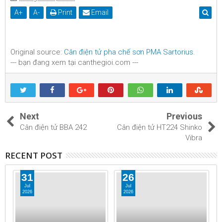
A
+
A
-
Print
Email
Original source:
Cân điện tử pha chế sơn PMA Sartorius
.
--- bạn đang xem tại canthegioi.com ---
Next
Previous
Cân điện tử BBA 242
Cân điện tử HT224 Shinko
Vibra
RECENT POST
31
26
Jul
Jul
2026
2026