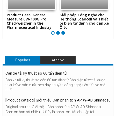
ms
Product Case: General
Giải pháp Công nghệ cho
“
Measure CW-100G Pro
Hệ thống Loadcell và Thiết
N
Checkweigher in the
bị Điện tử dành cho Cân Xe
&
Pharmaceutical Industry
Ô tô
Ti
Populars
Archive
Cân xe tải kỹ thuật số 60 tấn điện tử
Cân xe tải kỹ thuật số cân 60 tấn điện tử Cân điện tử xe tải được
thiết kế và sản xuất theo dây chuyền công nghệ tiên tiến và mới
nhất...
[Product catalog] Giới thiệu Cân phân tích AP W-AD Shimadzu
Original source: Giới thiệu Cân phân tích AP W-AD Shimadzu .
Cám ơn bạn rất nhiều ! # Đây là phần tóm tắt cho tệp tài...