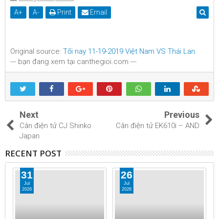
A
+
A
-
Print
Email
Original source:
Tối nay 11-19-2019 Việt Nam VS Thái Lan
.
--- bạn đang xem tại canthegioi.com ---
Next
Previous
Cân điện tử CJ Shinko
Cân điện tử EK610i – AND
Japan
RECENT POST
31
26
Jul
Jul
2026
2026