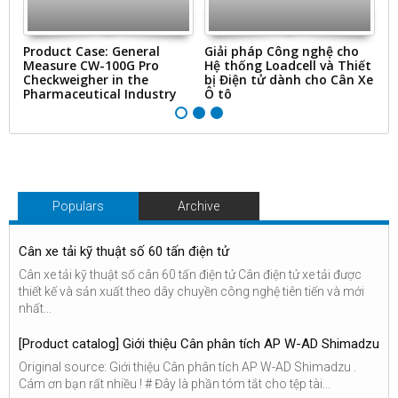
ms
Product Case: General
Giải pháp Công nghệ cho
“
Measure CW-100G Pro
Hệ thống Loadcell và Thiết
N
Checkweigher in the
bị Điện tử dành cho Cân Xe
&
Pharmaceutical Industry
Ô tô
Ti
Populars
Archive
Cân xe tải kỹ thuật số 60 tấn điện tử
Cân xe tải kỹ thuật số cân 60 tấn điện tử Cân điện tử xe tải được
thiết kế và sản xuất theo dây chuyền công nghệ tiên tiến và mới
nhất...
[Product catalog] Giới thiệu Cân phân tích AP W-AD Shimadzu
Original source: Giới thiệu Cân phân tích AP W-AD Shimadzu .
Cám ơn bạn rất nhiều ! # Đây là phần tóm tắt cho tệp tài...