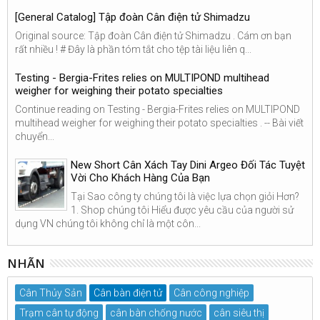
[General Catalog] Tập đoàn Cân điện tử Shimadzu
Original source: Tập đoàn Cân điện tử Shimadzu . Cám ơn bạn
rất nhiều ! # Đây là phần tóm tắt cho tệp tài liệu liên q...
Testing - Bergia-Frites relies on MULTIPOND multihead
weigher for weighing their potato specialties
Continue reading on Testing - Bergia-Frites relies on MULTIPOND
multihead weigher for weighing their potato specialties . -- Bài viết
chuyển...
New Short Cân Xách Tay Dini Argeo Đối Tác Tuyệt
Vời Cho Khách Hàng Của Bạn
Tại Sao công ty chúng tôi là việc lựa chọn giỏi Hơn?
1. Shop chúng tôi Hiểu được yêu cầu của người sử
dụng VN chúng tôi không chỉ là một côn...
NHÃN
Cân Thủy Sản
Cân bàn điện tử
Cân công nghiệp
Trạm cân tự động
cân bàn chống nước
cân siêu thị