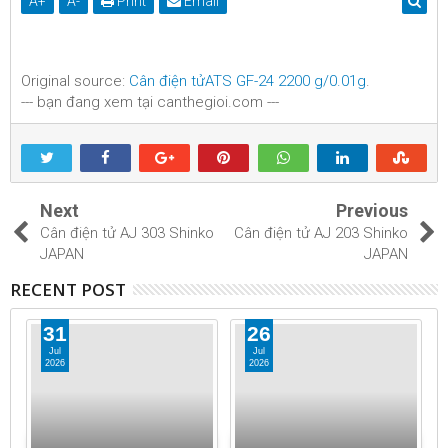
A
+
A
-
Print
Email
Original source:
Cân điện tửATS GF-24 2200 g/0.01g
.
--- bạn đang xem tại canthegioi.com ---
Next
Previous
Cân điện tử AJ 303 Shinko
Cân điện tử AJ 203 Shinko
JAPAN
JAPAN
RECENT POST
31
26
Jul
Jul
2026
2026