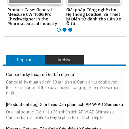
ms
Product Case: General
Giải pháp Công nghệ cho
“
Measure CW-100G Pro
Hệ thống Loadcell và Thiết
N
Checkweigher in the
bị Điện tử dành cho Cân Xe
&
Pharmaceutical Industry
Ô tô
Ti
Populars
Archive
Cân xe tải kỹ thuật số 60 tấn điện tử
Cân xe tải kỹ thuật số cân 60 tấn điện tử Cân điện tử xe tải được
thiết kế và sản xuất theo dây chuyền công nghệ tiên tiến và mới
nhất...
[Product catalog] Giới thiệu Cân phân tích AP W-AD Shimadzu
Original source: Giới thiệu Cân phân tích AP W-AD Shimadzu .
Cám ơn bạn rất nhiều ! # Đây là phần tóm tắt cho tệp tài...
[General Catalog] Tập đoàn Cân điện tử Shimadzu