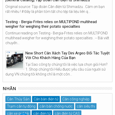
Original source: Tập đoàn Cân điện tử Shimadzu . Cám ơn bạn
rất nhiều ! # Đây là phần tóm tắt cho tệp tài liệu liên q...
Testing - Bergia-Frites relies on MULTIPOND multihead
weigher for weighing their potato specialties
Continue reading on Testing - Bergia-Frites relies on MULTIPOND
multihead weigher for weighing their potato specialties . -- Bài viết
chuyển...
New Short Cân Xách Tay Dini Argeo Đối Tác Tuyệt
Vời Cho Khách Hàng Của Bạn
Tại Sao công ty chúng tôi là việc lựa chọn giỏi Hơn?
1. Shop chúng tôi Hiểu được yêu cầu của người sử
dụng VN chúng tôi không chỉ là một côn...
NHÃN
Cân Thủy Sản
Cân bàn điện tử
Cân công nghiệp
Trạm cân tự động
cân bàn chống nước
cân siêu thị
cân xe quá tải
cân điện tử
cân điện tử CAS