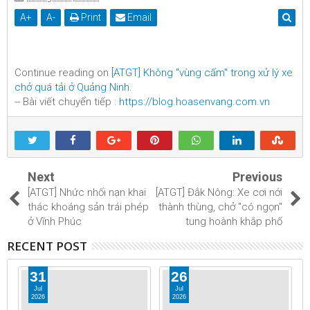
A
+
A
-
Print
Email
Continue reading on
[ATGT] Không "vùng cấm" trong xử lý xe
chở quá tải ở Quảng Ninh
.
-- Bài viết chuyển tiếp :
https://blog.hoasenvang.com.vn
Next
Previous
[ATGT] Nhức nhối nạn khai
[ATGT] Đắk Nông: Xe cơi nới
thác khoáng sản trái phép
thành thùng, chở "có ngọn"
ở Vĩnh Phúc
tung hoành khắp phố
RECENT POST
31
26
Jul
Jul
2026
2026