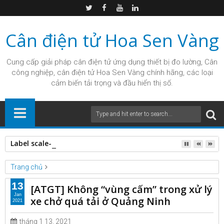
Cân điện tử Hoa Sen Vàng
Cung cấp giải pháp
cân điện tử
ứng dụng thiết bị đo lường, Cân
công nghiệp, cân điện tử Hoa Sen Vàng chính hãng, các loại
cảm biến tải trọng và đầu hiển thị số.
Label scale-Cân in nhãn CL5000J-PS
Trang chủ
Unlabelled
13
[ATGT] Không “vùng cấm” trong xử lý
[ATGT] Không “vùng cấm” trong xử lý xe chở quá tải ở Quảng
Jan
xe chở quá tải ở Quảng Ninh
2021
Ninh
tháng 1 13, 2021