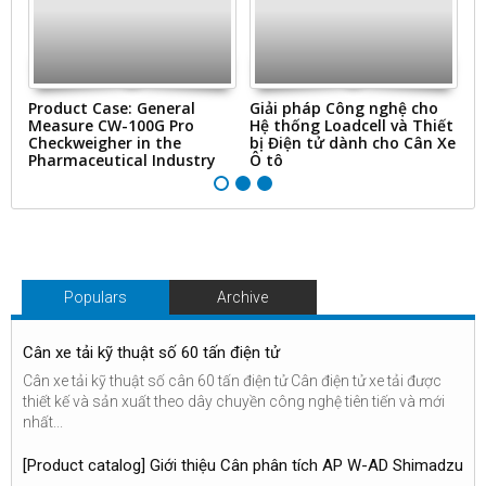
ms
Product Case: General
Giải pháp Công nghệ cho
“
Measure CW-100G Pro
Hệ thống Loadcell và Thiết
N
Checkweigher in the
bị Điện tử dành cho Cân Xe
&
Pharmaceutical Industry
Ô tô
Ti
Populars
Archive
Cân xe tải kỹ thuật số 60 tấn điện tử
Cân xe tải kỹ thuật số cân 60 tấn điện tử Cân điện tử xe tải được
thiết kế và sản xuất theo dây chuyền công nghệ tiên tiến và mới
nhất...
[Product catalog] Giới thiệu Cân phân tích AP W-AD Shimadzu