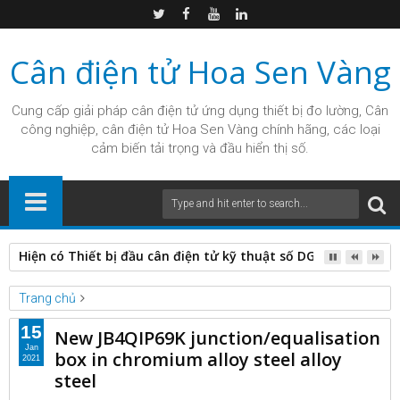
Cân điện tử Hoa Sen Vàng
Cung cấp giải pháp
cân điện tử
ứng dụng thiết bị đo lường, Cân
công nghiệp, cân điện tử Hoa Sen Vàng chính hãng, các loại
cảm biến tải trọng và đầu hiển thị số.
Hiện có Thiết bị đầu cân điện tử kỹ thuật số DGT1S có Hoa 
Trang chủ
Unlabelled
15
New JB4QIP69K junction/equalisation
New JB4QIP69K junction/equalisation box in chromium alloy
Jan
box in chromium alloy steel alloy
2021
steel alloy steel
steel