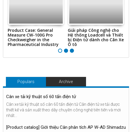
ms
Product Case: General
Giải pháp Công nghệ cho
“
Measure CW-100G Pro
Hệ thống Loadcell và Thiết
N
Checkweigher in the
bị Điện tử dành cho Cân Xe
&
Pharmaceutical Industry
Ô tô
Ti
Populars
Archive
Cân xe tải kỹ thuật số 60 tấn điện tử
Cân xe tải kỹ thuật số cân 60 tấn điện tử Cân điện tử xe tải được
thiết kế và sản xuất theo dây chuyền công nghệ tiên tiến và mới
nhất...
[Product catalog] Giới thiệu Cân phân tích AP W-AD Shimadzu