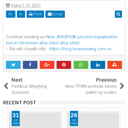
tháng 1 15, 2021
A
+
A
-
Print
Email
Continue reading on
New JB4QIP69K junction/equalisation
box in chromium alloy steel alloy steel
.
-- Bài viết chuyển tiếp :
https://blog.hoasenvang.com.vn
Next
Previous
Fieldbus Weighing
New TPWN actinide series
Solutions
pallet rig scales
RECENT POST
31
26
Jul
Jul
2026
2026