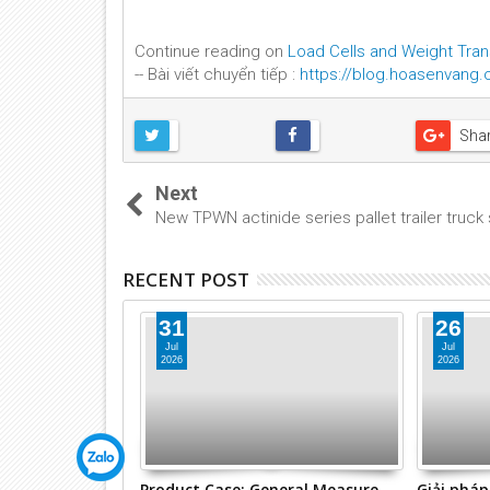
Continue reading on
Load Cells and Weight Tra
-- Bài viết chuyển tiếp :
https://blog.hoasenvang
Sha
Next
New TPWN actinide series pallet trailer truck
RECENT POST
31
26
Jul
Jul
2026
2026
& Systems
Product Case: General Measure
Giải phá