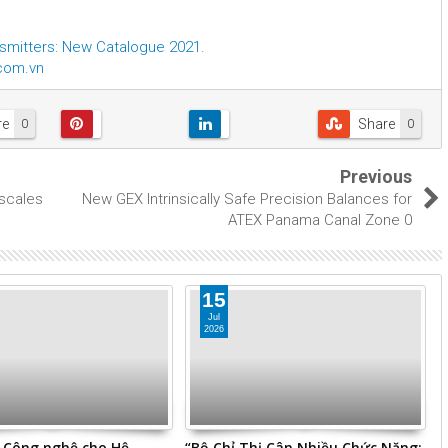
nsmitters: New Catalogue 2021
.
.com.vn
re
Share
0
0
Previous
 scales
New GEX Intrinsically Safe Precision Balances for
ATEX Panama Canal Zone 0
15
Jul
2026
p Công nghệ cho Hệ
“Bộ Chỉ Thị Cân Nhiều Chức Năng:
E