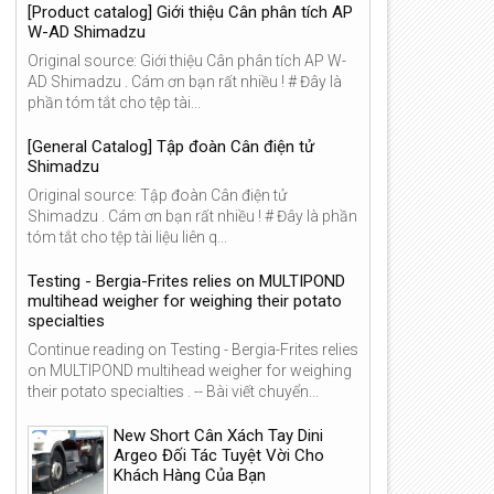
[Product catalog] Giới thiệu Cân phân tích AP
W-AD Shimadzu
Original source: Giới thiệu Cân phân tích AP W-
AD Shimadzu . Cám ơn bạn rất nhiều ! # Đây là
phần tóm tắt cho tệp tài...
[General Catalog] Tập đoàn Cân điện tử
Shimadzu
Original source: Tập đoàn Cân điện tử
Shimadzu . Cám ơn bạn rất nhiều ! # Đây là phần
tóm tắt cho tệp tài liệu liên q...
Testing - Bergia-Frites relies on MULTIPOND
multihead weigher for weighing their potato
specialties
13
12
Continue reading on Testing - Bergia-Frites relies
Jul
Jul
2026
2026
on MULTIPOND multihead weigher for weighing
their potato specialties . -- Bài viết chuyển...
New Short Cân Xách Tay Dini
Argeo Đối Tác Tuyệt Vời Cho
Khách Hàng Của Bạn
nhance Industrial Site Safety
UTILCELL begins the relocati