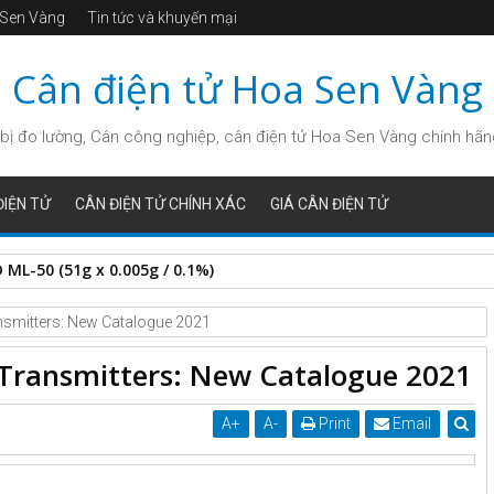
a Sen Vàng
Tin tức và khuyến mại
Cân điện tử Hoa Sen Vàng
bị đo lường, Cân công nghiệp, cân điện tử Hoa Sen Vàng chính hãng, 
IỆN TỬ
CÂN ĐIỆN TỬ CHÍNH XÁC
GIÁ CÂN ĐIỆN TỬ
ML-50 (51g x 0.005g / 0.1%)
nsmitters: New Catalogue 2021
 Transmitters: New Catalogue 2021
A
+
A
-
Print
Email