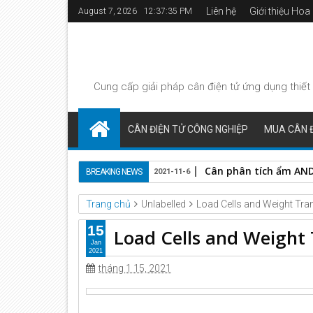
Liên hệ
Giới thiệu Ho
August 7, 2026
12:37:35 PM
Cung cấp giải pháp
cân điện tử
ứng dụng thiết 
CÂN ĐIỆN TỬ CÔNG NGHIỆP
MUA CÂN Đ
Cân phân tích ẩm AND 
BREAKING NEWS
2021-11-6
Trang chủ
Unlabelled
Load Cells and Weight Tra
15
Load Cells and Weight
Jan
2021
tháng 1 15, 2021