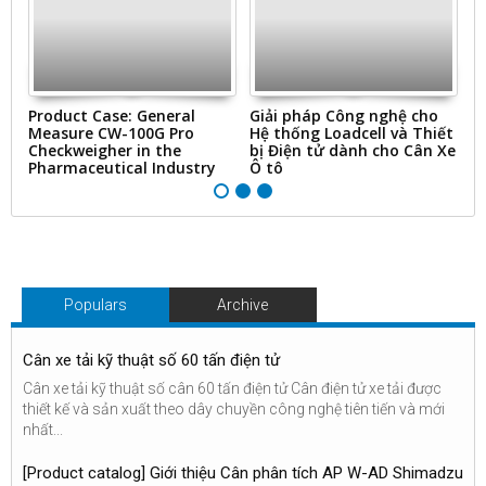
ms
Product Case: General
Giải pháp Công nghệ cho
“
Measure CW-100G Pro
Hệ thống Loadcell và Thiết
N
Checkweigher in the
bị Điện tử dành cho Cân Xe
&
Pharmaceutical Industry
Ô tô
Ti
Populars
Archive
Cân xe tải kỹ thuật số 60 tấn điện tử
Cân xe tải kỹ thuật số cân 60 tấn điện tử Cân điện tử xe tải được
thiết kế và sản xuất theo dây chuyền công nghệ tiên tiến và mới
nhất...
[Product catalog] Giới thiệu Cân phân tích AP W-AD Shimadzu