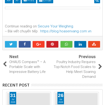
A
+
A
-
Print
Email
Continue reading on
Secure Your Weighing
.
-- Bài viết chuyển tiếp :
https://blog.hoasenvang.com.vn
Next
Previous
OHAUS Compass™ – A
Poultry Industry Requires
Portable Scale with
Top-Notch Food Scales to
Impressive Battery Life
Help Meet Soaring
Demand
RECENT POST
31
26
Jul
Jul
2026
2026