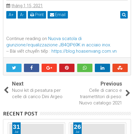
tháng 1 15, 2021
A
+
A
-
Print
Email
Continue reading on
Nuova scatola di
giunzione/equalizzazione JB4QIP69K in acciaio inox
.
-- Bài viết chuyển tiếp :
https://blog.hoasenvang.com.vn
Next
Previous
Nuovi kit di pesatura per
Celle di carico e
celle di carico Dini Argeo
trasmettitori di peso:
Nuovo catalogo 2021
RECENT POST
31
26
Jul
Jul