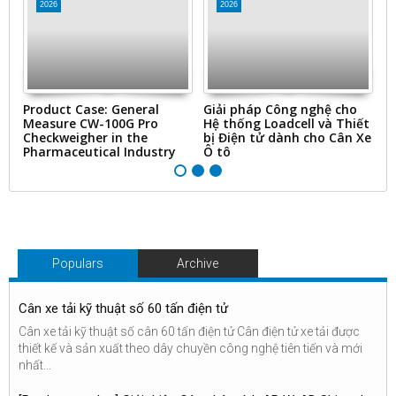
2026
2026
ms
Product Case: General
Giải pháp Công nghệ cho
“
Measure CW-100G Pro
Hệ thống Loadcell và Thiết
N
Checkweigher in the
bị Điện tử dành cho Cân Xe
&
Pharmaceutical Industry
Ô tô
Ti
Populars
Archive
Cân xe tải kỹ thuật số 60 tấn điện tử
Cân xe tải kỹ thuật số cân 60 tấn điện tử Cân điện tử xe tải được
thiết kế và sản xuất theo dây chuyền công nghệ tiên tiến và mới
nhất...